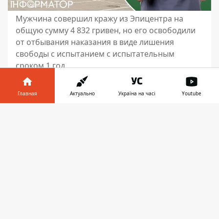
Мужчина совершил кражу из Эпицентра на
общую сумму 4 832 гривен, но его освободили
от отбывания наказания в виде лишения
свободы с испытанием с испытательным
сроком 1 год
Мужчину обвиняют в совершении кражи.
Главная
Актуально
Україна на часі
Youtube
Он в кармане
куртки вынес из Эпицентра
акустическую систему JBL Flip за 4 832
Информатор в
Скачать
гривен. Об этом говорится в приговоре
телефоне
👉
Киево-Святошинского районного суда
Киевской области, опубликованном 7
апреля 2025 года.
02.02.2025 года мужчина в торговом
центре общества с ограниченной
ответственностью «Эпицентр К» взял
с
полки акустическую систему JBL Flip,