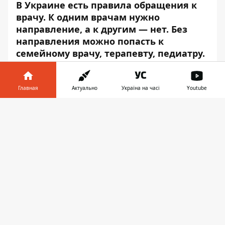
В Украине есть правила обращения к
врачу. К одним врачам нужно
направление, а к другим — нет. Без
направления можно попасть к
семейному врачу, терапевту, педиатру.
Об этом сообщает
Информатор
со
ссылкой на
Национальную службу
Главная
Актуально
Україна на часі
Youtube
здоровья Украины
.
Информатор в
Скачать
Из-за войны, в зоне боевых действий и на
телефоне
👉
временно оккупированных территориях
действуют бумажные направления к
врачам. Поэтому врач может выписать
бумажное направление к врачу-
специалисту. Электронное направление не
требуется для вызова экстренной
медицинской помощи. Она
предоставляется бесплатно всем, без