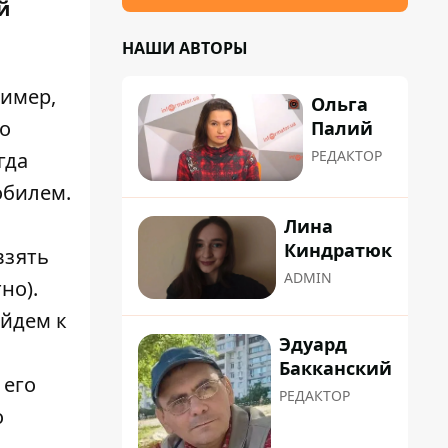
й
НАШИ АВТОРЫ
ример,
Ольга
то
Палий
РЕДАКТОР
гда
обилем.
Лина
Киндратюк
взять
ADMIN
но).
ойдем к
Эдуард
Бакканский
 его
РЕДАКТОР
о