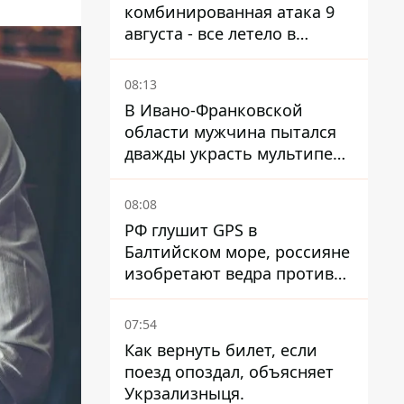
комбинированная атака 9
августа - все летело в
Одессу, есть карта полета
ракет
08:13
В Ивано-Франковской
области мужчина пытался
дважды украсть мультипечь
из Эпицентра - суд вынес
приговор
08:08
РФ глушит GPS в
Балтийском море, россияне
изобретают ведра против
РЭБ
07:54
Как вернуть билет, если
поезд опоздал, объясняет
Укрзализныця.