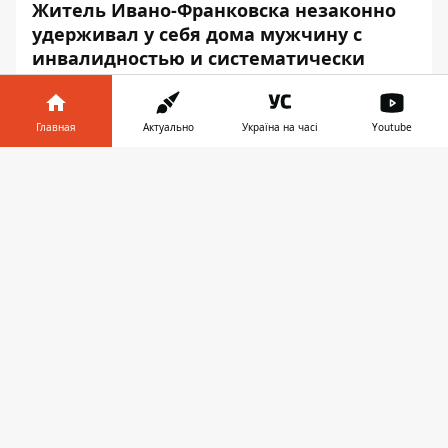
Житель Ивано-Франковска незаконно
удерживал у себя дома мужчину с
инвалидностью и систематически
заставлял его просить милостыню в
областном центре.
Главная
Актуально
Україна на часі
Youtube
Об этом сообщает
Информатор
, ссылаясь
Информатор в
на
сектор коммуникации полиции Ивано-
Скачать
телефоне
👉
Франковской области
.
«30-летний житель Тлумацкого района
эксплуатировал 22-летнего парня с
инвалидностью (II группа).
Злоумышленник воспользовался
физическим и психологическим
состоянием пострадавшего, и долгое
время заставлял его просить милостыню в
людных местах Ивано-Франковска. За
процессом наблюдал неподалеку, после