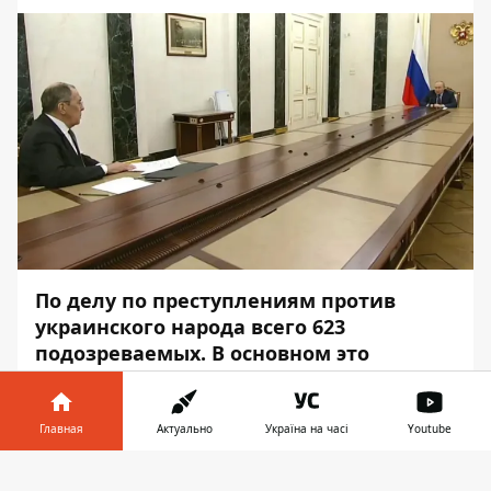
По делу по преступлениям против
украинского народа всего 623
подозреваемых. В основном это
военные, политики, российские
пропагандисты, причастные к агрессии
против Украины, но есть те, у кого
Главная
Актуально
Україна на часі
Youtube
иммунитет.
Информатор в
Скачать