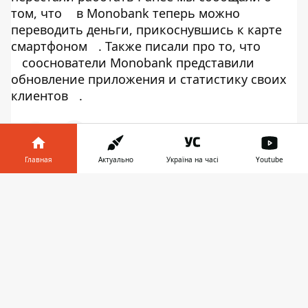
том, что
в Monobank теперь можно
переводить деньги, прикоснувшись к карте
смартфоном
. Также писали про то, что
сооснователи Monobank представили
обновление приложения и статистику своих
клиентов
.
Главная
Актуально
Україна на часі
Youtube
♥
🔥
😭
😆
😡
👍
Информатор в
Скачать
телефоне
👉