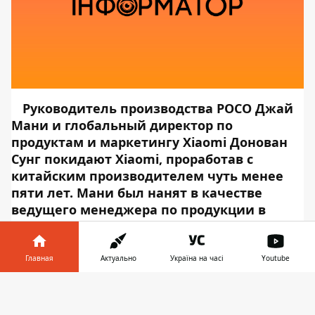
Руководитель производства POCO Джай
Мани и глобальный директор по
продуктам и маркетингу Xiaomi Донован
Сунг покидают Xiaomi, проработав с
китайским производителем чуть менее
пяти лет. Мани был нанят в качестве
ведущего менеджера по продукции в
Xiaomi India бывшим вице-президентом
Xiaomi Уго Барра в 2014 году, и в последние
годы он переключил свое внимание на
Главная
Актуально
Україна на часі
Youtube
аппаратную сторону, работая в офисах
Информатор в
Xiaomi в Пекине. Сунг, в свою очередь,
Скачать
телефоне
👉
прошел идентичный путь, только в роли