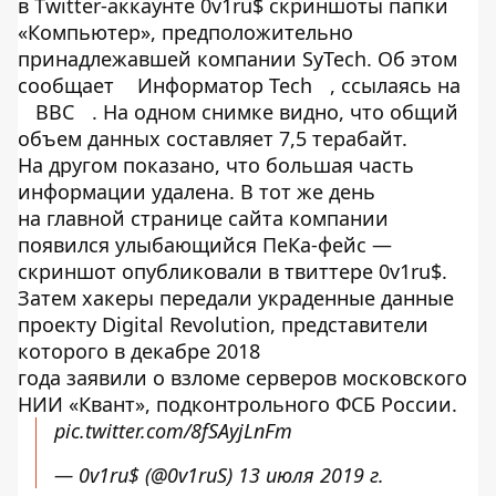
в Twitter-аккаунте 0v1ru$ скриншоты папки
«Компьютер», предположительно
принадлежавшей компании SyTech. Об этом
сообщает
Информатор Tech
, ссылаясь на
BBC
. На одном снимке видно, что общий
объем данных составляет 7,5 терабайт.
На другом показано, что большая часть
информации удалена. В тот же день
на главной странице сайта компании
появился улыбающийся ПеКа-фейс —
скриншот опубликовали в твиттере 0v1ru$.
Затем хакеры передали украденные данные
проекту Digital Revolution, представители
которого в декабре 2018
года заявили о взломе серверов московского
НИИ «Квант», подконтрольного ФСБ России.
pic.twitter.com/8fSAyjLnFm
— 0v1ru$ (@0v1ruS)
13 июля 2019 г.