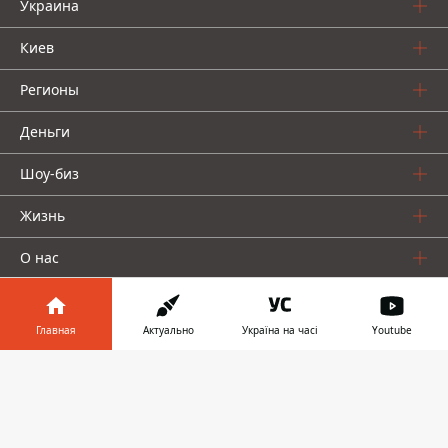
Украина
Киев
Регионы
Деньги
Шоу-биз
Жизнь
О нас
Главная
Актуально
Україна на часі
Youtube
Информатор в
Скачать
телефоне
👉
Информатор проекты
Столица
Ваши финансы
Авто
Geek