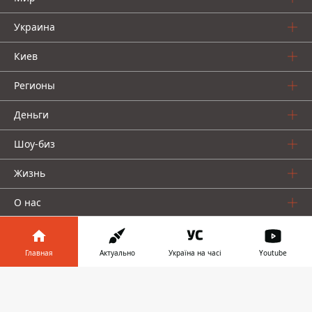
Украина
Киев
Регионы
Деньги
Шоу-биз
Жизнь
О нас
Главная
Актуально
Україна на часі
Youtube
Информатор в
Скачать
телефоне
👉
Информатор проекты