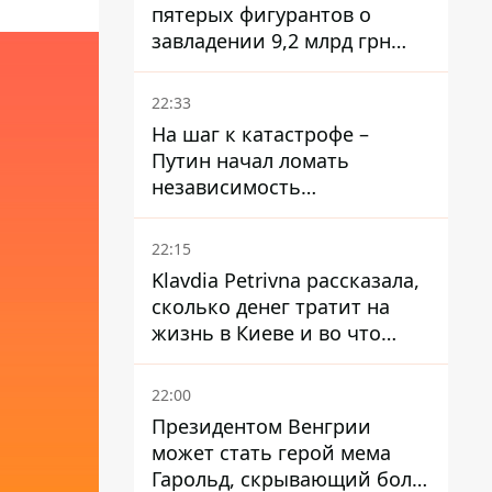
пятерых фигурантов о
завладении 9,2 млрд грн
ПриватБанка направили в
суд
22:33
На шаг к катастрофе –
Путин начал ломать
независимость
собственного Центробанка,
заставив снизить базовую
22:15
ставку
Klavdia Petrivna рассказала,
сколько денег тратит на
жизнь в Киеве и во что
вкладывает миллионы
22:00
Президентом Венгрии
может стать герой мема
Гарольд, скрывающий боль