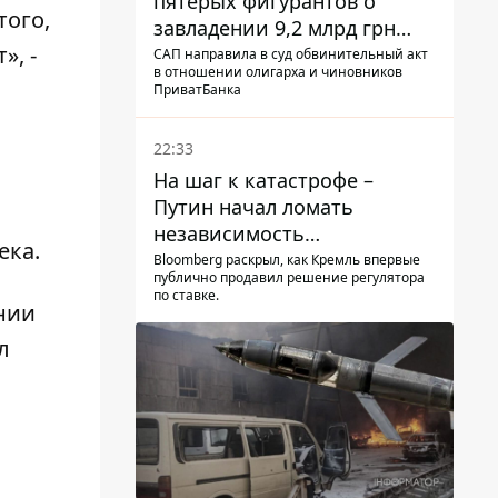
пятерых фигурантов о
того,
завладении 9,2 млрд грн
», -
ПриватБанка направили в
САП направила в суд обвинительный акт
в отношении олигарха и чиновников
суд
ПриватБанка
22:33
На шаг к катастрофе –
Путин начал ломать
независимость
ека
.
собственного Центробанка,
Bloomberg раскрыл, как Кремль впервые
публично продавил решение регулятора
заставив снизить базовую
по ставке.
нии
ставку
л