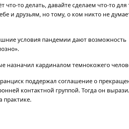
 что-то делать, давайте сделаем что-то для 
бе и друзьям, но тому, о ком никто не думает
нешние условия пандемии дают возможность
иозно».
вые
назначил кардиналом темнокожего челов
Франциск
поддержал соглашение о прекраще
оронней контактной группой. Тогда он вырази
а практике.