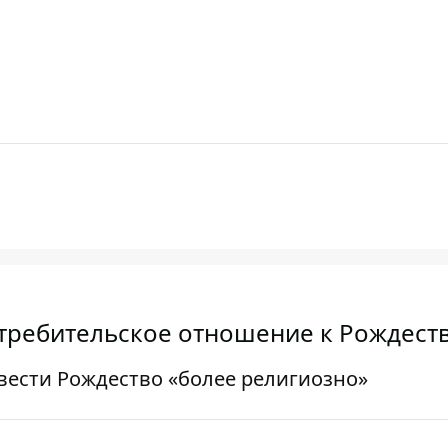
требительское отношение к Рождест
вести Рождество «более религиозно»