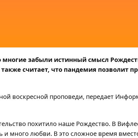
о многие забыли истинный смысл Рождест
 также считает, что пандемия позволит п
ной воскресной проповеди, передает
Инфор
ительство похитило наше Рождество. В Вифл
 и много любви. В это сложное время вместо