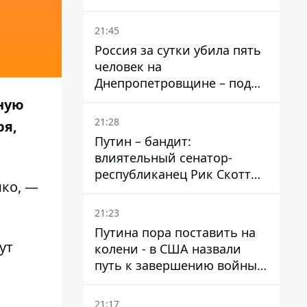
– он возглавил народное
голосование
21:45
Россия за сутки убила пять
человек на
Днепропетровщине – под
ударами оказались пять
ную
районов области
21:28
ря,
Путин – бандит:
влиятельный сенатор-
республиканец Рик Скотт
ко, —
призвал Конгресс привлечь
РФ к ответственности за
21:23
войну в Украине
Путина пора поставить на
ут
колени - в США назвали
путь к завершению войны -
National Security Journal
21:17