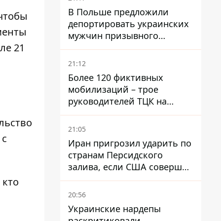
В Польше предложили
чтобы
депортировать украинских
менты
мужчин призывного
ле 21
возраста - кого это может
затронуть
21:12
Более 120 фиктивных
мобилизаций – трое
руководителей ТЦК на
Волыни и Буковине
ельство
получили подозрения за
21:05
фейковые отчеты
 с
Иран пригрозил ударить по
странам Персидского
залива, если США совершат
хотя бы одну атаку - Reuters
 кто
20:56
Украинские нардепы
раскритиковали