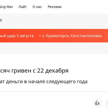
Шоу-биз
Лайт
О нас
Реклама
20
ный удар 5 августа
⚠️ Краматорск, Константиновка
яч гривен с 22 декабря
чат деньги в начале следующего года
👍