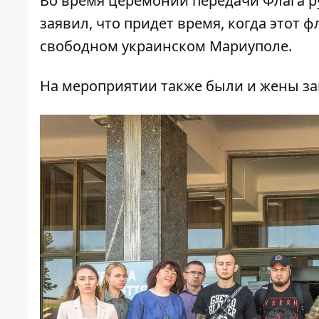
Во время церемонии передачи Флага р
заявил, что придет время, когда этот ф
свободном украинском Мариуполе.
На мероприятии также были и жены защи