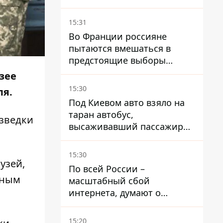
обещает им… новые склады
15:31
Во Франции россияне
пытаются вмешаться в
предстоящие выборы
президента благодаря
зее
ботам
15:30
ля.
Под Киевом авто взяло на
таран автобус,
зведки
высаживавший пассажиров
на остановке - пассажир в
больнице
15:30
узей,
По всей России –
ьным
масштабный сбой
интернета, думают о
причинах
15:20