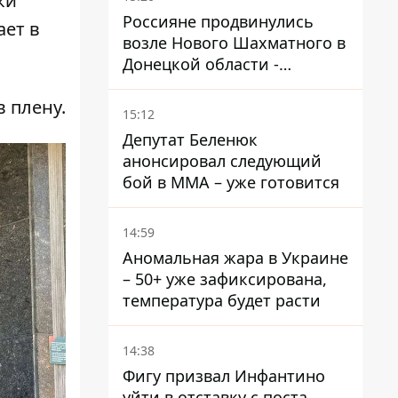
ки
Россияне продвинулись
ает в
возле Нового Шахматного в
Донецкой области -
DeepState
в плену.
15:12
Депутат Беленюк
анонсировал следующий
бой в ММА – уже готовится
14:59
Аномальная жара в Украине
– 50+ уже зафиксирована,
температура будет расти
14:38
Фигу призвал Инфантино
уйти в отставку с поста