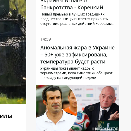
Украины в шаге от
банкротства - Корецкий
обещает им… новые склады
Новый премьер в лучших традициях
предшественницы пытается прикрыть
отсутствие реальных действий хорошими
словами
14:59
Аномальная жара в Украине
– 50+ уже зафиксирована,
температура будет расти
Украинцы показывают кадры с
термометрами, пока синоптики обещают
прохладу на следующей неделе
силы