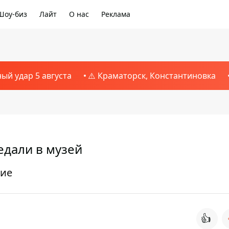
Шоу-биз
Лайт
О нас
Реклама
ный удар 5 августа
⚠️ Краматорск, Константиновка
едали в музей
ние
👍