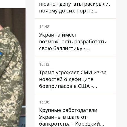
нюанс - депутаты раскрыли,
почему до сих пор не
назначен новый посол в
США
15:48
Украина имеет
возможность разработать
свою баллистику -
Зеленский назвал дату,
когда она появится
15:43
Трамп угрожает СМИ из-за
новостей о дефиците
боеприпасов в США -
обещает найти и
арестовать всех
15:36
Крупные работодатели
Украины в шаге от
банкротства - Корецкий