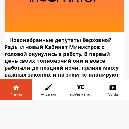
Новоизбранные депутаты Верховной
Рады и
новый Кабинет Министров
с
головой окунулись в работу. В первый
день своих полномочий они и вовсе
работали до поздней ночи, приняв массу
важных законов, и на этом не планируют
останавливаться.
Группа народных
депутатов от политической партии "Слуга
Народа" внесла на рассмотрение Верховной
Главная
Актуально
Україна на часі
Youtube
Рады законопроект об "электронных
Информатор в
коммуникациях". Об этом
Скачать
телефоне
👉
сообщает
Информатор Tech
, ссылаясь на
сайт
Верховной Рады Украины
. Данный