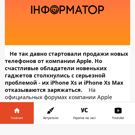
Не так давно стартовали продажи новых
телефонов от компании Apple. Но
счастливые обладатели новеньких
гаджетов столкнулись с серьезной
проблемой - их iPhone Xs и iPhone Xs Max
отказываются заряжаться.
На
официальных форумах компании Apple
начали появляться сообщения пользователей
о том, что их новые iPhone не заряжаются от
стандартной зарядки. Пользователи ставили
Главная
Актуально
Україна на часі
Youtube
свои телефоны на зарядку на ночь, а
Информатор в
проснувшись утром видели все те же 15% на
Скачать