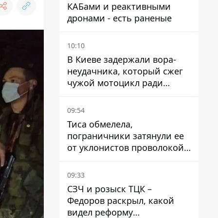
КАБами и реактивными
дронами - есть раненые
10:10
В Киеве задержали вора-
неудачника, который сжег
чужой мотоцикл ради
содержимого багажника
09:54
Тиса обмелела,
пограничники затянули ее
от уклонистов проволокой
Егоза, которая убивает
диких животных -
09:33
правозащитники бьют
СЗЧ и розыск ТЦК –
тревогу
Федоров раскрыл, какой
видел реформу