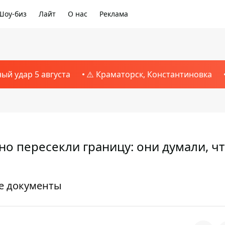
Шоу-биз
Лайт
О нас
Реклама
ный удар 5 августа
⚠️ Краматорск, Константиновка
о пересекли границу: они думали, ч
е документы