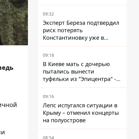
мобилизации
09:32
Эксперт Береза ​​подтвердил
риск потерять
Константиновку уже в
ближайшие месяцы
09:18
В Киеве мать с дочерью
ведь
пытались вынести
туфельки из "Эпицентра" -
суд вынес приговор
09:16
ичной
Лепс испугался ситуации в
Крыму – отменил концерты
на полуострове
ли
08:54