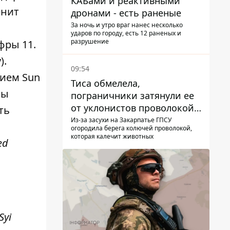
КАБами и реактивными
енит
дронами - есть раненые
За ночь и утро враг нанес несколько
ударов по городу, есть 12 раненых и
разрушение
фры 11.
).
09:54
нием Sun
Тиса обмелела,
ты
пограничники затянули ее
от уклонистов проволокой
ть
Егоза, которая убивает
Из-за засухи на Закарпатье ГПСУ
огородила берега колючей проволокой,
диких животных -
которая калечит животных
ed
правозащитники бьют
тревогу
Syi