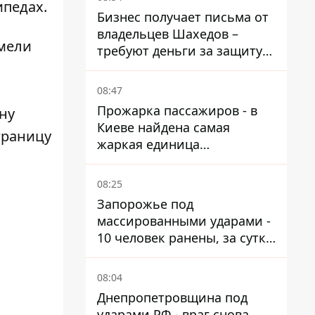
ипедах.
Бизнес получает письма от
владельцев Шахедов –
имели
требуют деньги за защиту
от атак
08:47
Прожарка пассажиров - в
ну
Киеве найдена самая
границу
жаркая единица
общественного транспорта
08:25
Запорожье под
массированными ударами -
10 человек ранены, за сутки
тысячи атак
08:04
Днепропетровщина под
ударами РФ - враг снова