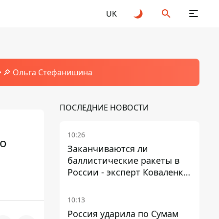
UK
🔎 Ольга Стефанишина
ПОСЛЕДНИЕ НОВОСТИ
10:26
то
Заканчиваются ли
баллистические ракеты в
России - эксперт Коваленко
дал ответ, который вряд ли
понравится украинцам
10:13
Россия ударила по Сумам