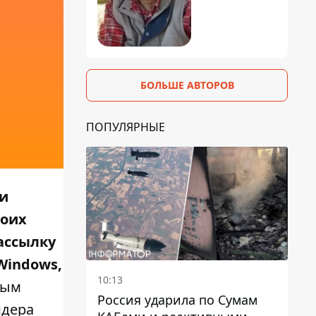
БОЛЬШЕ АВТОРОВ
ПОПУЛЯРНЫЕ
 и
воих
ассылку
Windows,
10:13
вым
Россия ударила по Сумам
йдера