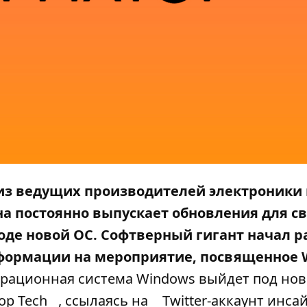
 из ведущих производителей электроники
а постоянно выпускает обновления для с
ходе новой ОС.
Софтверный гигант начал р
формации на мероприятие
, посвященное 
рационная система Windows выйдет под но
р Tech
, ссылаясь на
Twitter-аккаунт инса