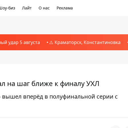
Шоу-биз
Лайт
О нас
Реклама
ный удар 5 августа
⚠️ Краматорск, Константиновка
ал на шаг ближе к финалу УХЛ
 вышел вперёд в полуфинальной серии с