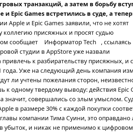
гровых транзакций, а затем
в борьбу вст
 и Epic Games встретились в суде
, а тепер
и Apple и Epic Games заявили, что не хотят
у коллегию присяжных и просят судью
том сообщает
Информатор Tech
, ссылаясь
гровой студии в AppStore уже назвали
 привлечь к разбирательству присяжных, и 
1 года. Уже на следующий день компания из
дут ли учтены пожелания сторон, неизвестно
 к одному твердому выводу: действия Epic 
а значит, совершались со злым умыслом. Су
pple в размере 30% с каждой покупки соотве
главы компании Тима Суини, это оправдано
 в убыток, и никак не применимо к цифровом