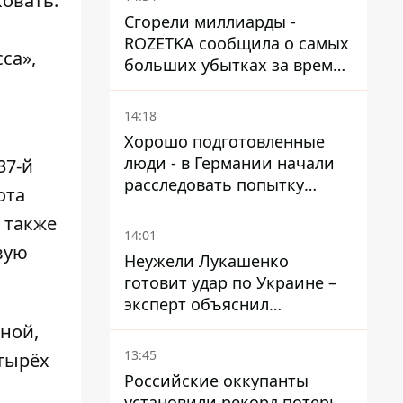
ковать.
Сгорели миллиарды -
ROZETKA сообщила о самых
са»,
больших убытках за время
существования компании
14:18
Хорошо подготовленные
люди - в Германии начали
37-й
расследовать попытку
ота
ударить дроном по
 также
украинскому самолету на
14:01
аэродроме Лейпцига
вую
Неужели Лукашенко
готовит удар по Украине –
эксперт объяснил
настоящее назначение
ной,
новой гомельской бригады
13:45
етырёх
Российские оккупанты
установили рекорд потерь