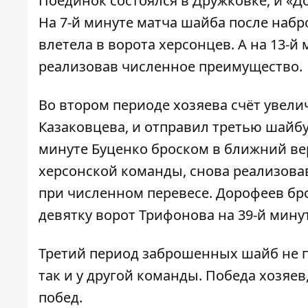
Поединок состоялся в Дружковке, и «До
На 7-й минуте матча шайба после набр
влетела в ворота херсонцев. А на 13-
реализовав численное преимущество.
Во втором периоде хозяева счёт увели
Казаковцева, и отправил третью шайбу 
минуте Буценко броском в ближний ве
херсонской команды, снова реализова
при численном перевесе. Дорофеев бр
девятку ворот Трифонова на 39-й минут
Третий период заброшенных шайб не п
так и у другой команды. Победа хозяев
побед.