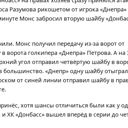
нбасс» на правах хозяев сразу принялся ата
оса Разумова рикошетом от игрока «Днепра»
й минуте Монс забросил вторую шайбу «Донбаc
чили. Монс получил передачу из-за ворот от
в ворота голкипера «Днепра» Петрова. А на 
рхний угол отправил четвёртую шайбу в вор
в большинство. «Днепр» одну шайбу отыграл
оском от синей линии отправил шайбу в пра
е.
ринёс, хотя шансы отличиться были как у од
, и ХК «Донбасс» вышел вперёд в серии до ч