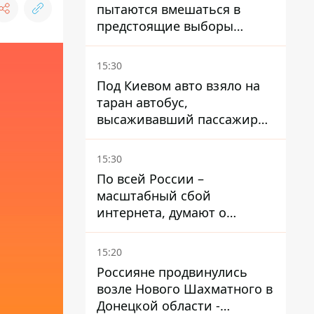
пытаются вмешаться в
предстоящие выборы
президента благодаря
ботам
15:30
Под Киевом авто взяло на
таран автобус,
высаживавший пассажиров
на остановке - пассажир в
больнице
15:30
По всей России –
масштабный сбой
интернета, думают о
причинах
15:20
Россияне продвинулись
возле Нового Шахматного в
Донецкой области -