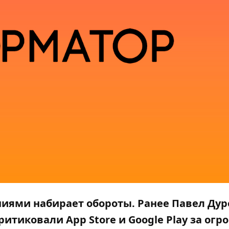
ниями набирает обороты. Ранее
Павел Дур
итиковали App Store и Google Play
за огр