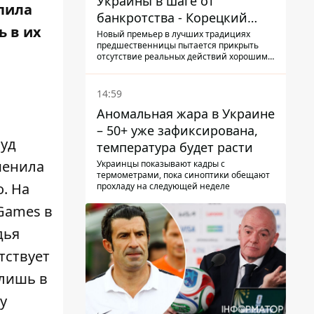
Украины в шаге от
упила
банкротства - Корецкий
ь в их
обещает им… новые склады
Новый премьер в лучших традициях
предшественницы пытается прикрыть
отсутствие реальных действий хорошими
словами
14:59
Аномальная жара в Украине
– 50+ уже зафиксирована,
суд
температура будет расти
менила
Украинцы показывают кадры с
термометрами, пока синоптики обещают
. На
прохладу на следующей неделе
Games в
дья
тствует
 лишь в
у