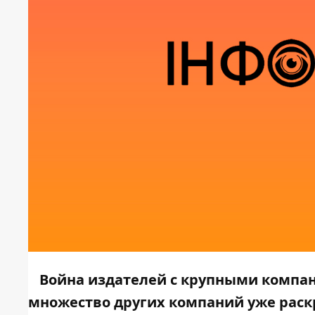
Война издателей с крупными компа
множество других компаний уже раскр