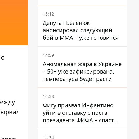
DeepState
15:12
Депутат Беленюк
анонсировал следующий
бой в ММА – уже готовится
14:59
 с
Аномальная жара в Украине
– 50+ уже зафиксирована,
температура будет расти
14:38
между
Фигу призвал Инфантино
вырвал
уйти в отставку с поста
президента ФИФА – спасти
футбол еще не поздно
14:34