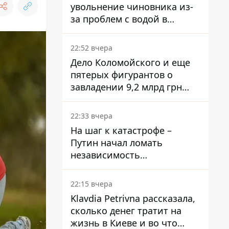
увольнение чиновника из-
за проблем с водой в
Марганце
22:52 вчера
Дело Коломойского и еще
пятерых фигурантов о
завладении 9,2 млрд грн
ПриватБанка направили в
суд
22:33 вчера
На шаг к катастрофе –
Путин начал ломать
независимость
собственного Центробанка,
заставив снизить базовую
22:15 вчера
ставку
Klavdia Petrivna рассказала,
сколько денег тратит на
жизнь в Киеве и во что