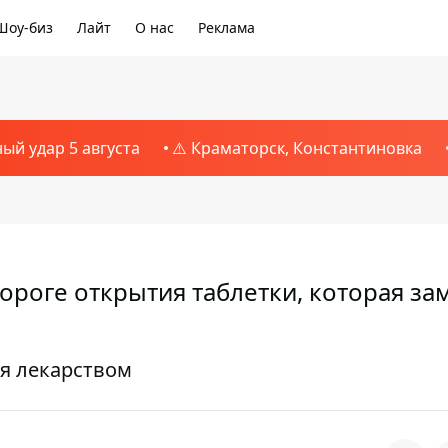
Шоу-биз
Лайт
О нас
Реклама
ный удар 5 августа
⚠️ Краматорск, Константиновка
ороге открытия таблетки, которая за
я лекарством