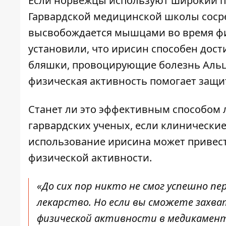
Если норвежцы используют широкий по
Гарвардской медицинской школы сосре
высвобождается мышцами во время физ
установили, что ирисин способен дос
бляшки, провоцирующие
болезнь Аль
физическая активность помогает защи
Станет ли это эффективным способом 
гарвардских ученых, если клинически
использование ирисина может привест
физической активности.
«До сих пор никто не смог успешно пе
лекарство. Но если вы сможете зах
физической активности в медикаме