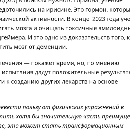
дход в поисках нужного гормона, ученые
доточились на ирисине. Это гормон, котор
ической активности. В конце 2023 года уч
тигать мозга и очищать токсичные амилоидн
цгеймера
.
И это одно из доказательств того, 
тить мозг от деменции.
лечения — покажет время, но, по мнению
е испытания дадут положительные результат
и к созданию других лекарств на основе
ревести пользу от физических упражнений в
ватить хотя бы значительную часть преимущ
нте, это может стать трансформационным