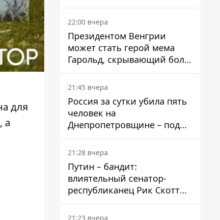
вкладывает миллионы
22:00 вчера
Президентом Венгрии
может стать герой мема
Гарольд, скрывающий боль
– он возглавил народное
голосование
21:45 вчера
Россия за сутки убила пять
на для
человек на
 а
Днепропетровщине – под
ударами оказались пять
районов области
21:28 вчера
Путин – бандит:
влиятельный сенатор-
республиканец Рик Скотт
призвал Конгресс привлечь
РФ к ответственности за
21:23 вчера