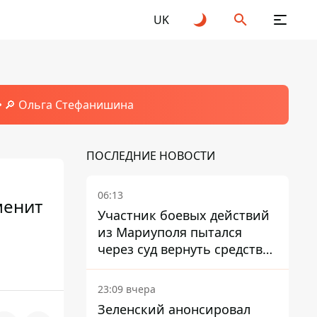
UK
🔎 Ольга Стефанишина
ПОСЛЕДНИЕ НОВОСТИ
06:13
менит
Участник боевых действий
из Мариуполя пытался
через суд вернуть средства
субсидии со счета в
Ощадбанке – каким было
23:09 вчера
решение
Зеленский анонсировал