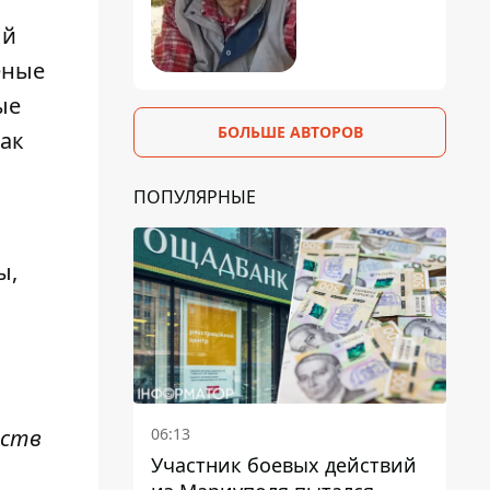
ый
еные
ые
БОЛЬШЕ АВТОРОВ
как
ПОПУЛЯРНЫЕ
ы,
06:13
еств
Участник боевых действий