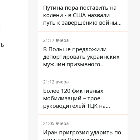
войну в Украине
Путина пора поставить на
колени - в США назвали
путь к завершению войны -
л
National Security Journal
21:17 вчера
ть
В Польше предложили
депортировать украинских
мужчин призывного
возраста - кого это может
затронуть
21:12 вчера
Более 120 фиктивных
мобилизаций – трое
руководителей ТЦК на
Волыни и Буковине
получили подозрения за
21:05 вчера
фейковые отчеты
Иран пригрозил ударить по
странам Персидского