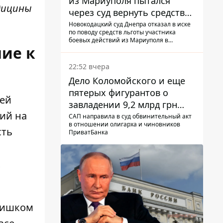
из Мариуполя пытался
дицины
через суд вернуть средства
субсидии со счета в
Новокодацкий суд Днепра отказал в иске
по поводу средств льготы участника
Ощадбанке – каким было
боевых действий из Мариуполя в
решение
ие к
банковском учреждении
22:52 вчера
Дело Коломойского и еще
пятерых фигурантов о
щей
завладении 9,2 млрд грн
ий на
ПриватБанка направили в
САП направила в суд обвинительный акт
в отношении олигарха и чиновников
суд
сть
ПриватБанка
х
лишком