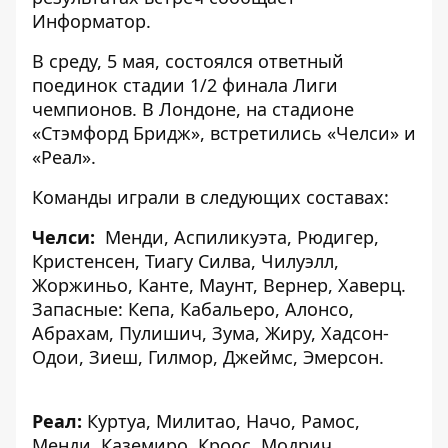
Информатор
.
В среду, 5 мая, состоялся ответный
поединок стадии 1/2 финала Лиги
чемпионов. В Лондоне, на стадионе
«Стэмфорд Бридж», встретились «Челси» и
«Реал».
Команды играли в следующих составах:
Челси:
Менди, Аспиликуэта, Рюдигер,
Кристенсен, Тиагу Силва, Чилуэлл,
Жоржиньо, Канте, Маунт, Вернер, Хаверц.
Запасные: Кепа, Кабальеро, Алонсо,
Абрахам, Пулишич, Зума, Жиру, Хадсон-
Одои, Зиеш, Гилмор, Джеймс, Эмерсон.
Реал:
Куртуа, Милитао, Начо, Рамос,
Менди, Каземиро, Кроос, Модрич,