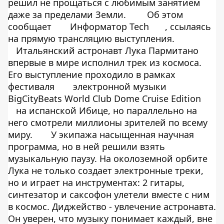
решил не прощаться с любимым занятием
даже за пределами Земли.
Об этом
сообщает
Информатор Tech
, ссылаясь
на
прямую трансляцию
выступления.
Итальянский астронавт Лука Пармитано
впервые в мире исполнил трек из космоса.
Его выступление проходило в рамках
фестиваля
электронной музыки
BigCityBeats World Club Dome Cruise Edition
на испанской Ибице, но параллельно на
него смотрели миллионы зрителей по всему
миру.
У экипажа насыщенная научная
программа, но в ней решили взять
музыкальную паузу. На околоземной орбите
Лука не только создает электронные треки,
но и играет на инструментах: 2 гитары,
синтезатор и саксофон улетели вместе с ним
в космос. Диджейство - увлечение астронавта.
Он уверен, что музыку понимает каждый, вне