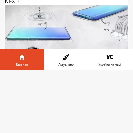
NEX 3
Главная
Актуально
Україна на часі
Информатор в
Скачать
телефоне
👉
Анонс Vivo ожидается в ближайшее время
Ранее
сообщалось
, что Vivo Nex 3 получит
безрамочный дисплей, занимающий
большую часть смартфона. Помимо этого,
компания Vivo
выводит
на украинский
рынок сразу 6 смартфонов. Узнать еще
больше актуальных новостей из мира