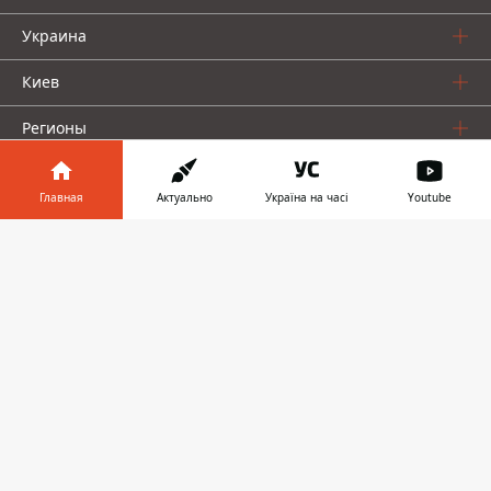
Украина
Киев
Регионы
Деньги
Главная
Актуально
Україна на часі
Youtube
Шоу-биз
Информатор в
Скачать
Жизнь
телефоне
👉
О нас
Информатор проекты