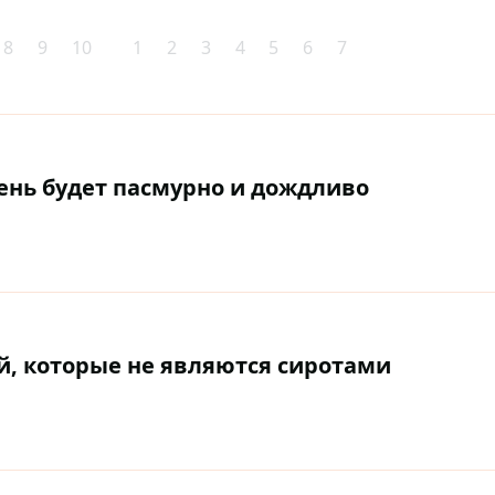
8
9
10
1
2
3
4
5
6
7
день будет пасмурно и дождливо
, которые не являются сиротами