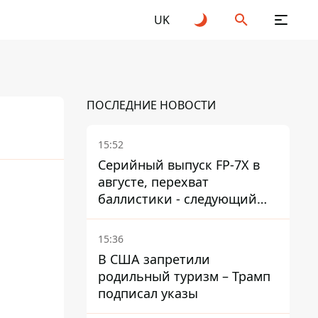
UK
ПОСЛЕДНИЕ НОВОСТИ
15:52
Серийный выпуск FP-7X в
августе, перехват
баллистики - следующий
этап - Fire Point
конкретизировало планы
15:36
В США запретили
родильный туризм – Трамп
подписал указы