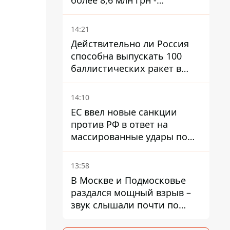
более 8,6 млн грн -
предприятие возместило
убытки
14:21
Действительно ли Россия
способна выпускать 100
баллистических ракет в
месяц и что с этим делать
14:10
ЕС ввел новые санкции
против РФ в ответ на
массированные удары по
Украине - Каллас раскрыла
детали
13:58
В Москве и Подмосковье
раздался мощный взрыв –
звук слышали почти по
всей области