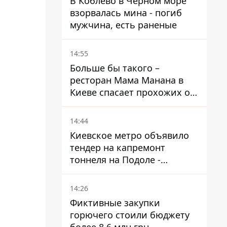
В Коблево в Черном море
взорвалась мина - погиб
мужчина, есть раненые
14:55
Больше бы такого –
ресторан Мама Манана в
Киеве спасает прохожих от
жары
14:44
Киевское метро объявило
тендер на капремонт
тоннеля на Подоле -
продлится почти два года
14:26
Фиктивные закупки
горючего стоили бюджету