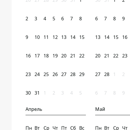
26
27
28
29
30
31
1
30
31
1
2
2
3
4
5
6
7
8
6
7
8
9
9
10
11
12
13
14
15
13
14
15
16
16
17
18
19
20
21
22
20
21
22
23
23
24
25
26
27
28
29
27
28
1
2
30
31
1
2
3
4
5
6
7
8
9
Апрель
Май
Пн
Вт
Ср
Чт
Пт
Сб
Вс
Пн
Вт
Ср
Чт