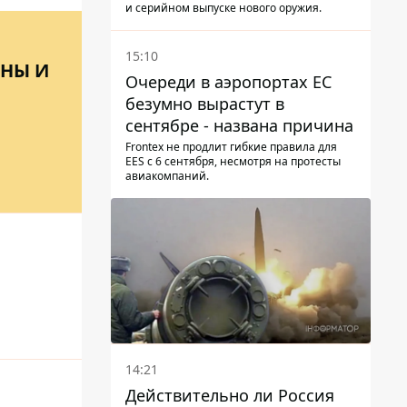
конкретизировало планы
и серийном выпуске нового оружия.
15:10
АНЫ И
Очереди в аэропортах ЕС
безумно вырастут в
сентябре - названа причина
Frontex не продлит гибкие правила для
EES с 6 сентября, несмотря на протесты
авиакомпаний.
14:21
Действительно ли Россия