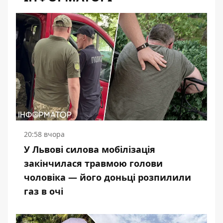
20:58 вчора
У Львові силова мобілізація
закінчилася травмою голови
чоловіка — його доньці розпилили
газ в очі