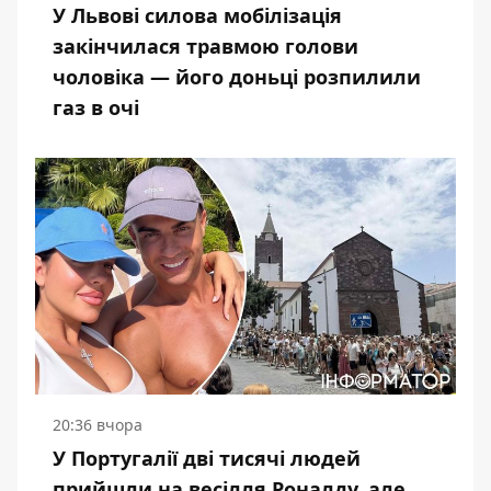
У Львові силова мобілізація
закінчилася травмою голови
чоловіка — його доньці розпилили
газ в очі
20:36 вчора
У Португалії дві тисячі людей
прийшли на весілля Роналду, але