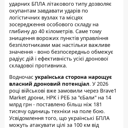
ударних БПЛА літакового типу дозволяє
окупантам завдавати ударів по
логістичних вузлах та місцях
зосередження особового складу на
глибину до 40 кілометрів. Саме тому
знищення ворожих пунктів управління
безпілотниками має настільки важливе
значення - воно безпосередньо обмежує
радіус дій і ефективність усієї дронової
складової противника.
Водночас
українська сторона нарощує
власний дроновий потенціал
. У 2026
році військові вже замовили через Brave1
Market дрони, НРК і РЕБ за "єБали" на 14
млрд грн - поставлено більш ніж 181
тисячу одиниць техніки на поле бою.
Усвідомлення того, що українські БПЛА
можуть атакувати цілі за 100 км від