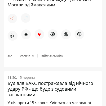
Москви здіймався дим
♥
🔥
😭
😆
😡
👍
ЗСУ
ОКУПАНТИ
ВІЙНА В УКРАЇНІ
11:50, 15 червня
Будівля ВАКС постраждала від нічного
удару РФ - що буде з судовими
засіданнями
У ніч проти 15 червня Київ зазнав масованої