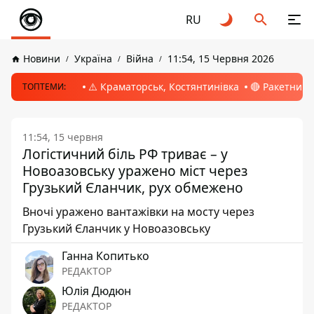
RU
Новини
Україна
Війна
11:54, 15 Червня 2026
⚠️ Краматорськ, Костянтинівка
🔴 Ракетний 
ТОПТЕМИ:
11:54, 15 червня
Логістичний біль РФ триває – у
Новоазовську уражено міст через
Грузький Єланчик, рух обмежено
Вночі уражено вантажівки на мосту через
Грузький Єланчик у Новоазовську
Ганна Копитько
РЕДАКТОР
Юлія Дюдюн
РЕДАКТОР