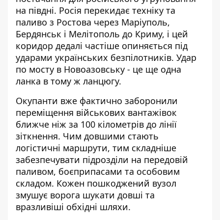
на півдні. Росія перекидає техніку та
паливо з Ростова через Маріуполь,
Бердянськ і Мелітополь до Криму, і цей
коридор дедалі частіше опиняється під
ударами українських безпілотників. Удар
по мосту в Новоазовську - це ще одна
ланка в тому ж ланцюгу.
Окупанти вже фактично заборонили
переміщення військових вантажівок
ближче ніж за 100 кілометрів до лінії
зіткнення. Чим довшими стають
логістичні маршрути, тим складніше
забезпечувати підрозділи на передовій
паливом, боєприпасами та особовим
складом. Кожен пошкоджений вузол
змушує ворога шукати довші та
вразливіші обхідні шляхи.