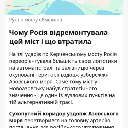
Рух по мосту обмежено.
Чому Росія відремонтувала
цей міст і що втратила
На тлі ударів по Керченському мосту Росія
переорієнтувала більшість своєї логістики
на автомагістралі та залізницю через
окуповані території вздовж узбережжя
Азовського моря. Саме тому міст у
Новоазовську набув стратегічного
значення - це один із вузлових пунктів на
тій альтернативній трасі.
Сухопутний коридор уздовж Азовського
моря
перетворився на головну артерію
постачання для російського угруповання