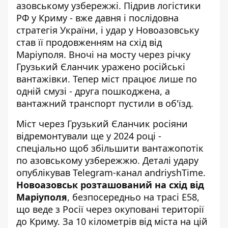
азовському узбережжі.
Підрив логістики
РФ у Криму
- вже давня і послідовна
стратегія України, і удар у Новоазовську
став її продовженням на схід від
Маріуполя. Вночі на мосту через річку
Грузький Єланчик уражено російські
вантажівки. Тепер міст працює лише по
одній смузі - друга пошкоджена, а
вантажний транспорт пустили в об'їзд.
Міст через Грузький Єланчик росіяни
відремонтували ще у 2024 році -
спеціально щоб збільшити вантажопотік
по азовському узбережжю. Деталі удару
опублікував
Telegram-канал andriyshTime
.
Новоазовськ розташований на схід від
Маріуполя
, безпосередньо на трасі E58,
що веде з Росії через окуповані території
до Криму. За 10 кілометрів від міста на цій