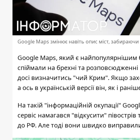
Google Maps змінює навіть опис міст, забираючи 
Google Maps, який є найпопулярнішим
спіймали на брехні та
розповсюдженні 
досі визначитись "чий Крим". Якщо зах
а ось в українській версії він, як і рані
На такій "інформаційній окупації" Goog
сервіс намагався "відкусити" півострів
до РФ. Але тоді вони швидко виправил