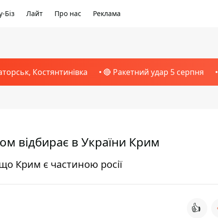
-Біз
Лайт
Про нас
Реклама
аторськ, Костянтинівка
🔴 Ракетний удар 5 серпня
ком відбирає в України Крим
що Крим є частиною росії
👍