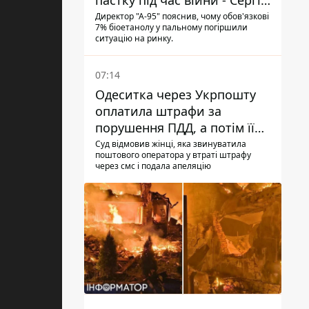
пастку під час війни - Сергій
Куюн
Директор "А-95" пояснив, чому обов'язкові
7% біоетанолу у пальному погіршили
ситуацію на ринку.
07:14
Одеситка через Укрпошту
оплатила штрафи за
порушення ПДД, а потім її
рахунки заблокували - в
Суд відмовив жінці, яка звинуватила
поштового оператора у втраті штрафу
чому причина і що вирішив
через смс і подала апеляцію
суд