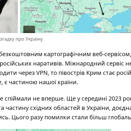
згадку про Україну
 безкоштовним картографічним веб-сервісом
російських наративів
. Міжнародний сервіс н
одити через VPN, то півострів Крим стає росі
ше, є частиною нашої країни.
le спіймали не вперше. Ще у середині 2023 ро
 та частину східних областей в України, доєдн
ись. Цього разу помилки стали більш глобал