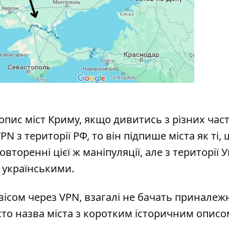
 опис міст Криму, якщо дивитись з різних час
PN з території РФ, то він підпише міста як ті, 
торенні цієї ж маніпуляції, але з території У
 українськими.
ісом через VPN, взагалі не бачать приналежн
сто назва міста з коротким історичним описо