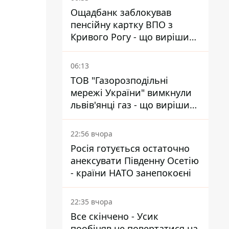
Ощадбанк заблокував
пенсійну картку ВПО з
Кривого Рогу - що вирішив
суд
06:13
ТОВ "Газорозподільні
мережі України" вимкнули
львів'янці газ - що вирішив
суд
22:56 вчора
Росія готується остаточно
анексувати Південну Осетію
- країни НАТО занепокоєні
22:35 вчора
Все скінчено - Усик
пообіцяв не повертатися на