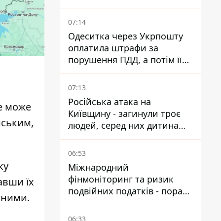
07:14
Одеситка через Укрпошту
оплатила штрафи за
порушення ПДД, а потім її
рахунки заблокували - в
чому причина і що вирішив
07:13
,
суд
Російська атака на
е може
Київщину - загинули троє
йським,
людей, серед них дитина
2022 року народження
06:53
ку
Міжнародний
фінмоніторинг та ризик
авши їх
подвійних податків - поради
ьними.
українцям в Польщі
06:33