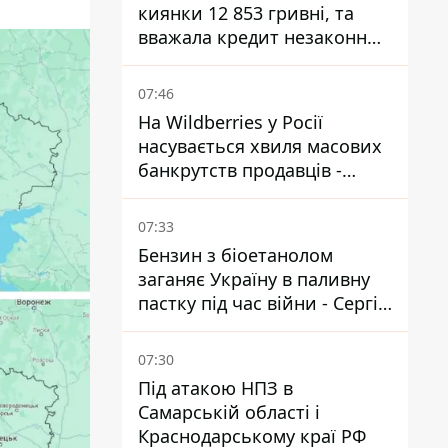
киянки 12 853 гривні, та
вважала кредит незаконним
- що вирішив суд
07:46
На Wildberries у Росії
насувається хвиля масових
банкрутств продавців -
Reuters
07:33
Бензин з біоетанолом
заганяє Україну в паливну
пастку під час війни - Сергій
Куюн
07:30
Під атакою НПЗ в
Самарській області і
Краснодарському краї РФ