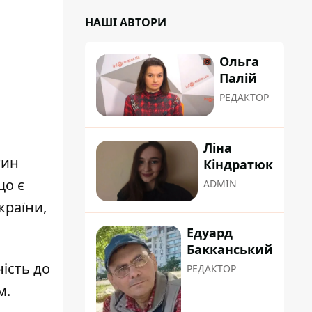
НАШІ АВТОРИ
Ольга
Палій
РЕДАКТОР
Ліна
тин
Кіндратюк
що є
ADMIN
країни,
Едуард
Бакканський
ість до
РЕДАКТОР
м.