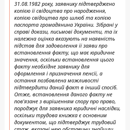
31.08.1982 року, заявнику підтверджено
копією її свідоцтва про народження,
копією свідоцтва про шлюб та копією
паспорта громадянина України. Зібрані у
справі докази, письмові документи, та їх
належна оцінка вказують на наявність
підстав для задоволення її заяви про
встановлення факту, що має юридичне
значення, оскільки встановлення цього
факту необхідне заявнику для
оформлення і призначення пенсії, а
остання позбавлена можливості
підтвердити даний факт в інший спосіб.
Отже, встановлення даного факту не
пов'язане з вирішенням спору про право,
породжує для заявника юридичні наслідки,
оскільки трудова книжка є основним
документом, що підтверджує трудовий
стаж, вказані нею обставини знайшли