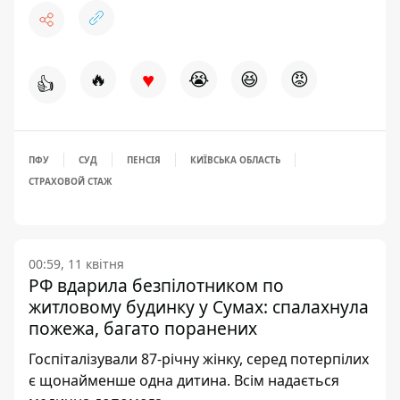
♥
🔥
😭
😆
😡
👍
ПФУ
СУД
ПЕНСІЯ
КИЇВСЬКА ОБЛАСТЬ
СТРАХОВОЙ СТАЖ
00:59, 11 квітня
РФ вдарила безпілотником по
житловому будинку у Сумах: спалахнула
пожежа, багато поранених
Госпіталізували 87-річну жінку, серед потерпілих
є щонайменше одна дитина. Всім надається