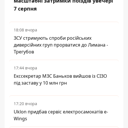
масштабні затримки поїздів увечері
7 серпня
18:08 вчора
ЗСУ стримують спроби російських
диверсійних груп прорватися до Лимана -
Трегубов
17:44 вчора
Екссекретар МЗС Баньков вийшов із СІЗО
під заставу у 10 млн грн
17:20 вчора
Uklon придбав сервіс електросамокатів e-
Wings