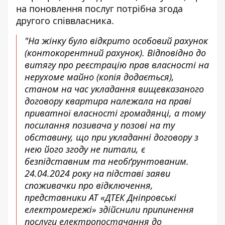
на поновлення послуг потрібна згода
другого співвласника.
"На жінку було відкрито особовий рахунок
(контокорентний рахунок). Відповідно до
витягу про реєстрацію прав власності на
нерухоме майно (копія додається),
станом на час укладання вищевказаного
договору квартира належала на праві
приватної власності громадянці, а тому
посилання позивача у позові на ту
обставину, що при укладанні договору з
нею його згоду не питали, є
безпідставним та необґрунтованим.
24.04.2024 року на підставі заяви
споживачки про відключення,
представники АТ «ДТЕК Дніпровські
електромережі» здійснили припинення
послуги електропостачання до