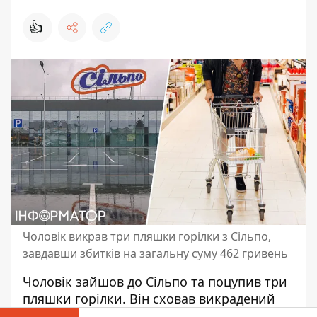
👍
Чоловік викрав три пляшки горілки з Сільпо,
завдавши збитків на загальну суму 462 гривень
Чоловік зайшов до Сільпо та поцупив три
пляшки горілки. Він
сховав викрадений
товар
під одяг та направився на вихід з