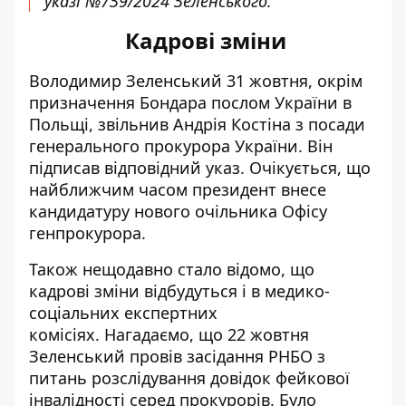
указі №7З9/2024 Зеленського.
Кадрові зміни
Володимир Зеленський 31 жовтня, окрім
призначення Бондара послом України в
Польщі,
звільнив Андрія Костіна з посади
генерального прокурора
України. Він
підписав відповідний указ. Очікується, що
найближчим часом президент внесе
кандидатуру нового очільника Офісу
генпрокурора.
Також нещодавно стало відомо, що
кадрові зміни відбудуться і в медико-
соціальних експертних
комісіях. Нагадаємо, що 22 жовтня
Зеленський провів засідання РНБО з
питань розслідування довідок фейкової
інвалідності серед прокурорів. Було