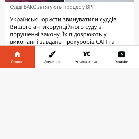
Судді ВАКС затягують процес у ВРП
Українські юристи звинуватили суддів
Вищого антикорупційного суду в
порушенні закону. Їх підозрюють у
виконанні завдань прокурорів САП та
детективів НАБУ. Про це заявив адвокат
Тарас Баранов під час розгляду Вищою
Головна
Актуально
Україна на часі
Youtube
Радою Правосуддя скарги на суддів ВАКС
Сергія Боднаря, Віктора Панкулича та
Інформатор у
Завантажити
Ігоря Панаіда.
телефоні
👉
«Судді ВАКС займають активну позицію,
яка фактично направлена на те, щоб
здійснювати функцію обвинувачення –
підігрувати прокурорам САП та
детективам НАБУ. У клопотанні, яке
судді Апеляційної палати ВАКС подали до
Вищої ради правосуддя, розкривається