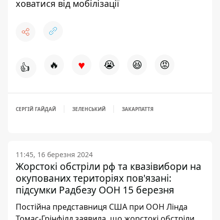
ховатися від мобілізації
♥
🔥
😭
😆
😡
👍
СЕРГІЙ ГАЙДАЙ
ЗЕЛЕНСЬКИЙ
ЗАКАРПАТТЯ
11:45, 16 березня 2024
Жорстокі обстріли рф та квазівибори на
окупованих територіях пов'язані:
підсумки Радбезу ООН 15 березня
Постійна представниця США при ООН Лінда
Томас-Грінфілд заявила, що жорстокі обстріли