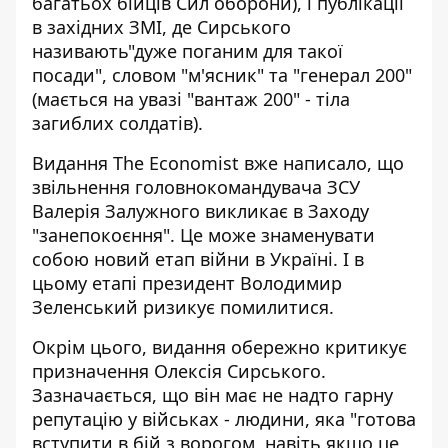
багатьох бійців Сил оборони), і публікації
в західних ЗМІ, де Сирського
називають"дуже поганим для такої
посади", словом "м'ясник" та "генерал 200"
(мається на увазі "вантаж 200" - тіла
загиблих солдатів).
Видання The Economist вже написало, що
звільнення
головнокомандувача ЗСУ
Валерія Залужного
викликає в Заходу
"занепокоєння". Це може знаменувати
собою новий етап війни в Україні. І в
цьому етапі президент Володимир
Зеленський ризикує помилитися.
Окрім цього, видання обережно критикує
призначення Олексія Сирського.
Зазначається, що він має не надто гарну
репутацію у військах - людини, яка "готова
вступити в бій з ворогом, навіть якщо це