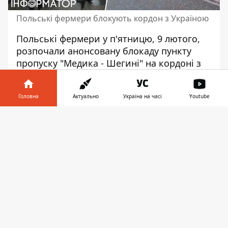
Польські фермери блокують кордон з Україною
Польські фермери у п'ятницю, 9 лютого,
розпочали анонсовану блокаду пункту
пропуску
"Медика - Шегині" на кордоні з
Україною. Близько сотні людей та 50
транспортних засобів заблокували проїзд
Головна
Актуально
Україна на часі
Youtube
на КПП в обох напрямах.
Інформатор у
Про
блокування КПП
повідомив речник
Завантажити
телефоні
👉
Держприкордонслужби полковник Андрій
Демченко в коментарі виданню "УП".
Зазначається, що пропуск як легкових
автомобілів, так і вантажних, не
здійснюється.
"Дії польських фермерів по блокуванню
руху транспортних засобів розпочалися
перед пунктом пропуску "Медика", що