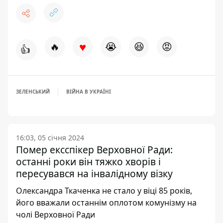
♥
🔥
😭
😆
😡
👍
ЗЕЛЕНСЬКИЙ
ВІЙНА В УКРАЇНІ
16:03, 05 січня 2024
Помер ексспікер Верховної Ради:
останні роки він тяжко хворів і
пересувався на інвалідному візку
Олександра Ткаченка не стало у віці 85 років,
його вважали останнім оплотом комунізму на
чолі Верховної Ради