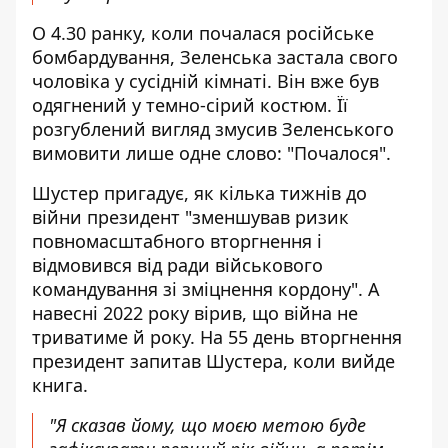
О 4.30 ранку, коли почалася російське
бомбардування, Зеленська застала свого
чоловіка у сусідній кімнаті. Він вже був
одягнений у темно-сірий костюм. Її
розгублений вигляд змусив Зеленського
вимовити лише одне слово: "Почалося".
Шустер пригадує, як кілька тижнів до
війни президент "зменшував ризик
повномасштабного вторгнення і
відмовився від ради військового
командування зі зміцнення кордону". А
навесні 2022 року вірив, що війна не
триватиме й року. На 55 день вторгнення
президент запитав Шустера, коли вийде
книга.
"Я сказав йому, що моєю метою буде