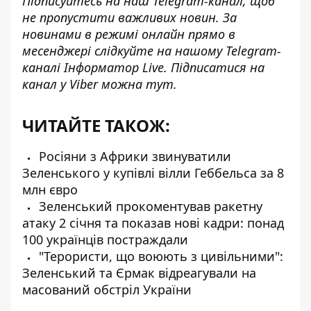
Підписуйтесь на наш
Telegram-канал
, щоб
не пропустити важливих новин. За
новинами в режимі онлайн прямо в
месенджері слідкуйте на нашому Telegram-
каналі
Інформатор Live
. Підписатися на
канал у Viber можна
тут
.
ЧИТАЙТЕ ТАКОЖ:
Росіяни з Африки звинуватили
Зеленського у купівлі вілли Геббельса за 8
млн євро
Зеленський прокоментував ракетну
атаку 2 січня та показав нові кадри: понад
100 українців постраждали
"Терористи, що воюють з цивільними":
Зеленський та Єрмак відреагували на
масований обстріл України