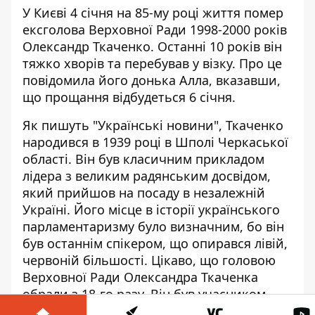
У Києві 4 січня на 85-му році життя помер
ексголова Верховної Ради 1998-2000 років
Олександр Ткаченко. Останні 10 років
він
тяжко хворів
та перебував у візку. Про це
повідомила його донька Алла, вказавши,
що прощання відбудеться 6 січня.
Як пишуть "Українські новини", Ткаченко
народився в 1939 році в Шполі Черкаської
області. Він був
класичним прикладом
лідера з великим радянським досвідом
,
який прийшов на посаду в незалежній
Україні. Його місце в історії українського
парламентаризму було визначним, бо він
був останнім спікером, що опирався лівій,
червоній більшості. Цікаво, що головою
Верховної Ради Олександра Ткаченка
обрали з 18-го разу. Він був учасником
опозиційної президентові Кучмі