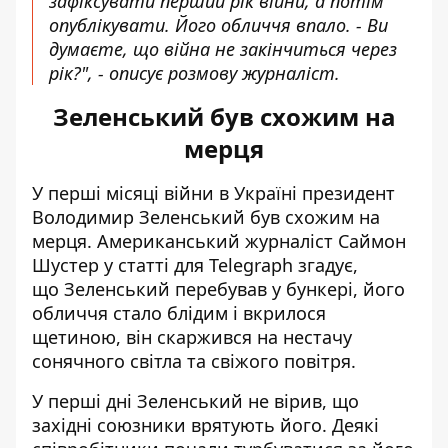
зафіксувати перший рік війни, а потім
опублікувати. Його обличчя впало. - Ви
думаєте, що війна не закінчиться через
рік?", - описує розмову журналіст.
Зеленський був схожим на
мерця
У перші місяці війни в Україні президент
Володимир Зеленський був
схожим на
мерця
. Американський журналіст Саймон
Шустер у статті для Telegraph згадує,
що Зеленський перебував у бункері, його
обличчя стало блідим і вкрилося
щетиною, він скаржився на нестачу
сонячного світла та свіжого повітря.
У перші дні Зеленський не вірив, що
західні союзники врятують його. Деякі