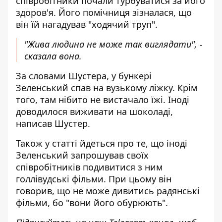
співробітники почали турбуватися за його
здоров'я. Його помічниця зізналася, що
він їй нагадував "ходячий труп".
"Жива людина не може так виглядати", -
сказала вона.
За словами Шустера, у бункері
Зеленський спав на вузькому ліжку. Крім
того, там нібито не вистачало їжі. Іноді
доводилося виживати на шоколаді,
написав Шустер.
Також у статті йдеться про те, що іноді
Зеленський запрошував своїх
співробітників подивитися з ним
голлівудські фільми. При цьому він
говорив, що не може дивитись радянські
фільми, бо "вони його обурюють".