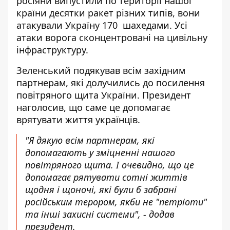
росіяни випустили по території нашої
країни десятки ракет різних типів, вони
атакували Україну 170 шахедами. Усі
атаки ворога сконцентровані на цивільну
інфраструктуру.
Зеленський подякував всім західним
партнерам, які долучились до посилення
повітряного щита України. Президент
наголосив, що саме це допомагає
врятувати життя українців.
"Я дякую всім партнерам, які
допомагають у зміцненні нашого
повітряного щита. І очевидно, що це
допомагає рятувати сотні життів
щодня і щоночі, які були б забрані
російським терором, якби не "петріоти"
та інші захисні системи", - додав
президент.