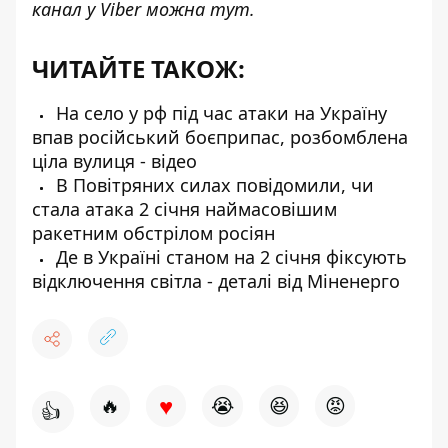
канал у Viber можна
тут
.
ЧИТАЙТЕ ТАКОЖ:
На село у рф під час атаки на Україну
впав російський боєприпас, розбомблена
ціла вулиця - відео
В Повітряних силах повідомили, чи
стала атака 2 січня наймасовішим
ракетним обстрілом росіян
Де в Україні станом на 2 січня фіксують
відключення світла - деталі від Міненерго
♥
🔥
😭
😆
😡
👍