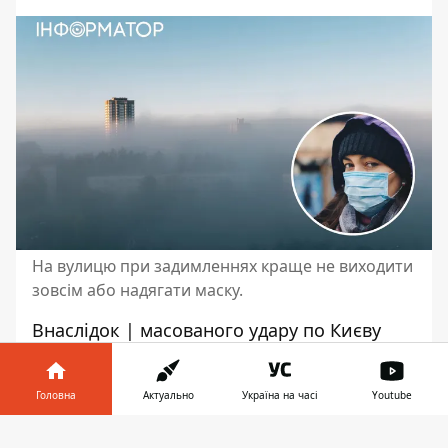
На вулицю при задимленнях краще не виходити
зовсім або надягати маску.
Внаслідок |
масованого удару по Києву
вранці 2 січня у столиці зафіксовані сильні
пожежі та задимлення. Тому протягом дня
Головна
Актуально
Україна на часі
Youtube
краще взагалі не виходити на вулицю,
якщо ж такої можливості немає,
Інформатор у