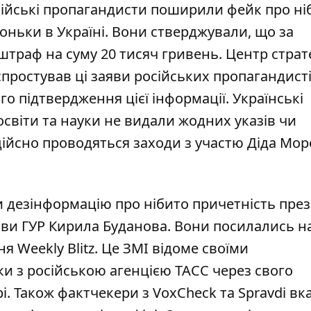
ійські пропагандисти
поширили фейк про ні
роньки
в Україні. Вони стверджували, що за
траф на суму 20 тисяч гривень. Центр страт
спростував ці заяви російських пропагандисті
го підтвердження цієї інформації. Українські
освіти та науки не видали жодних указів чи
дійсно проводяться заходи з участю Діда Мор
и дезінформацію про нібито
причетність пре
ови ГУР Кирила Буданова
. Вони посилались н
я Weekly Blitz. Це ЗМІ відоме своїми
и з російською агенцією ТАСС через свого
і. Також фактчекери з VoxCheck та Spravdi вк