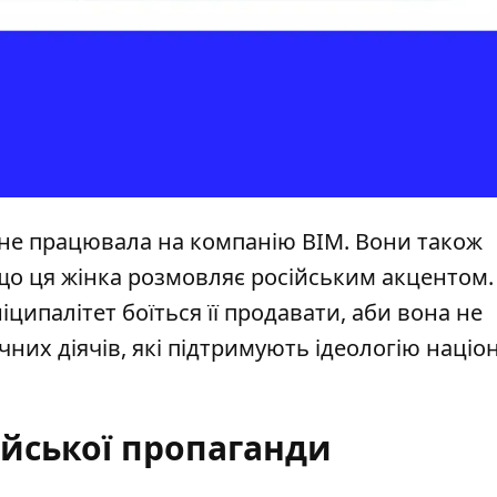
с не працювала на компанію ВІМ. Вони також
 що ця жінка розмовляє російським акцентом.
іципалітет боїться її продавати, аби вона не
них діячів, які підтримують ідеологію націо
ійської пропаганди