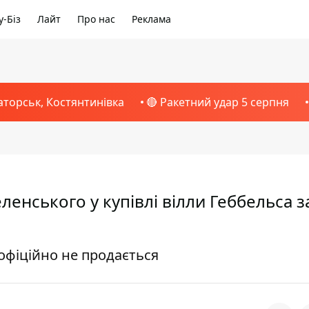
-Біз
Лайт
Про нас
Реклама
аторськ, Костянтинівка
🔴 Ракетний удар 5 серпня
енського у купівлі вілли Геббельса з
 офіційно не продається