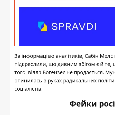
За інформацією аналітиків, Сабін Мел
підкреслили, що дивним збігом є й те,
того, вілла Богензеє не продається. Мун
опинилась в руках радикальних політич
соціалістів.
Фейки рос