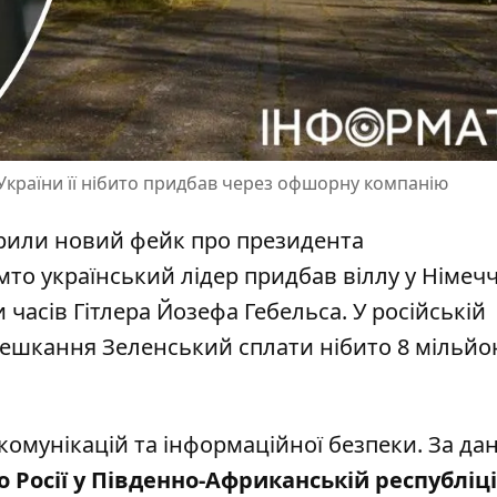
України її нібито придбав через офшорну компанію
рили новий фейк про президента
то український лідер придбав віллу у Німечч
часів Гітлера Йозефа Гебельса. У російській
омешкання Зеленський сплати нібито 8 мільйо
комунікацій та інформаційної безпеки. За д
Росії у Південно-Африканській республіці