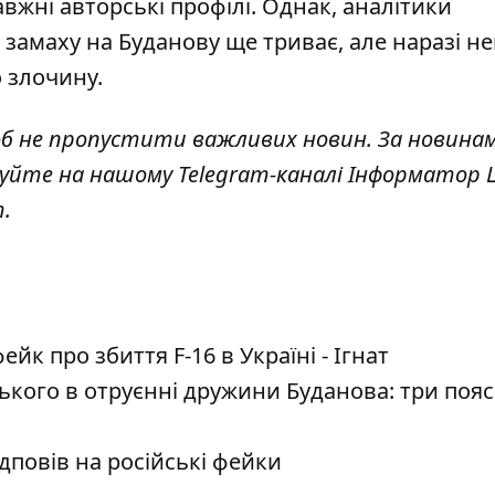
вжні авторські профілі. Однак, аналітики
замаху на Буданову ще триває, але наразі н
о злочину.
об не пропустити важливих новин. За новина
куйте на нашому Telegram-каналі
Інформатор L
т
.
к про збиття F-16 в Україні - Ігнат
кого в отруєнні дружини Буданова: три поя
дповів на російські фейки