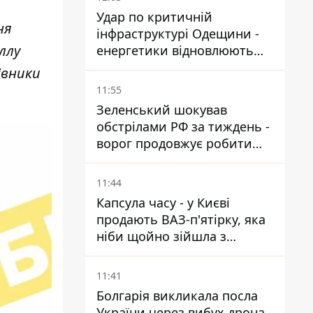
Удар по критичній
ня
інфраструктурі Одещини -
ллу
енергетики відновлюють
світло
івники
11:55
Зеленський шокував
обстрілами РФ за тиждень -
ворог продовжує робити
ставку на балістичний
терор
11:44
Капсула часу - у Києві
продають ВАЗ-п'ятірку, яка
ніби щойно зійшла з
конвейєра
11:41
Болгарія викликала посла
України через вибух дрона