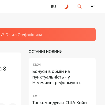
RU
🔎 Ольга Стефанішина
ОСТАННІ НОВИНИ
13:24
а 8
Бонуси в обмін на
пунктуальність - у
Німеччині реформують
преміювання керівництва
Deutsche Bahn
13:11
Топкомандувач США Кейн