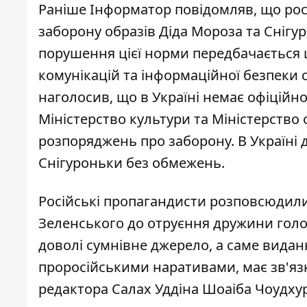
Раніше Інформатор повідомляв, що рос
заборону образів Діда Мороза та Снігу
порушення цієї норми передбачається ш
комунікацій та інформаційної безпеки 
наголосив, що в Україні немає офіційно
Міністерство культури та Міністерство 
розпоряджень про заборону. В Україні 
Снігуроньки без обмежень.
Російські пропагандисти розповсюдил
Зеленського до отруєння дружини гол
доволі сумнівне джерело, а саме виданн
проросійськими наративами, має зв'язк
редактора Салах Уддіна Шоаіба Чоудхур