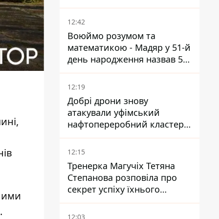
потребує посилення
12:42
Воюймо розумом та
математикою - Мадяр у 51-й
день народження назвав 5
умов поразки РФ
12:19
Добрі дрони знову
атакували уфімський
ині,
нафтопереробний кластер -
один упав на недобудову
нів
12:15
Тренерка Магучіх Тетяна
Степанова розповіла про
секрет успіху їхнього
аними
тандему
.
12:03