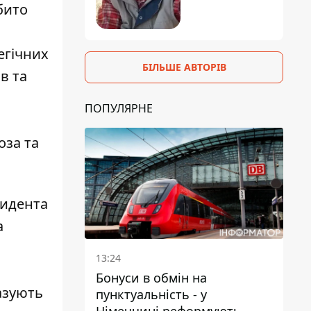
бито
егічних
БІЛЬШЕ АВТОРІВ
в та
ПОПУЛЯРНЕ
оза та
зидента
а
13:24
Бонуси в обмін на
азують
пунктуальність - у