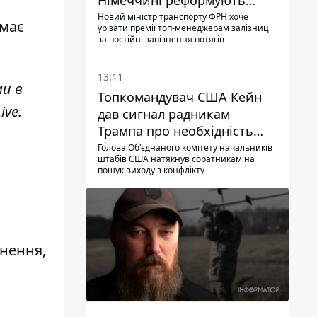
Німеччині реформують
преміювання керівництва
Новий міністр транспорту ФРН хоче
емає
урізати премії топ-менеджерам залізниці
Deutsche Bahn
за постійні запізнення потягів
13:11
ми в
Топкомандувач США Кейн
ive
.
дав сигнал радникам
Трампа про необхідність
закінчувати війну з Іраном –
Голова Об'єднаного комітету начальників
штабів США натякнув соратникам на
ЗМІ
пошук виходу з конфлікту
снення,