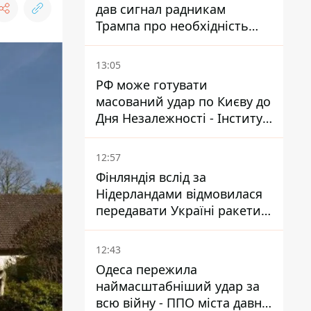
дав сигнал радникам
Трампа про необхідність
закінчувати війну з Іраном –
ЗМІ
13:05
РФ може готувати
масований удар по Києву до
Дня Незалежності - Інститут
вивчення війни
12:57
Фінляндія вслід за
Нідерландами відмовилася
передавати Україні ракети
ППО Patriot
12:43
Одеса пережила
наймасштабніший удар за
всю війну - ППО міста давно