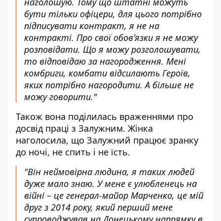
наголошую. Тому що штатні можуть
бути тільки офіцери, для цього потрібно
підписувати контракт, я не на
контракті. Про свої обов’язки я не можу
розповідати. Що я можу розголошувати,
то відповідаю за нагородження. Мені
комбриги, комбати відсилають Героїв,
яких потрібно нагородити. А більше не
можу говорити."
Також вона
поділилась враженнями про
досвід праці з Залужним
. Жінка
наголосила, що Залужний працює зранку
до ночі, не спить і не їсть.
"Він неймовірна людина, я таких людей
дуже мало знаю. У мене є улюбленець на
війні – це генерал-майор Марченко, це мій
друг з 2014 року, який перший мене
супроводжував на Донецькому напрямку в