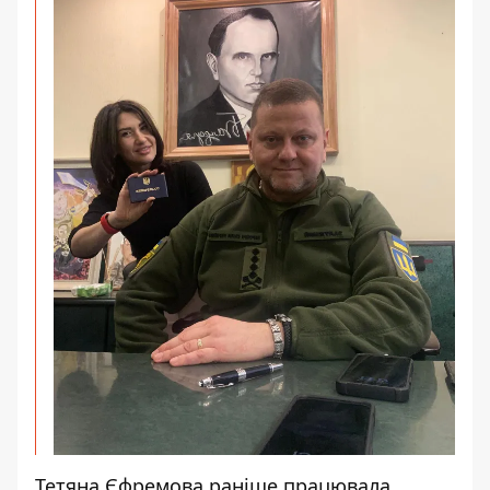
Тетяна Єфремова раніше працювала