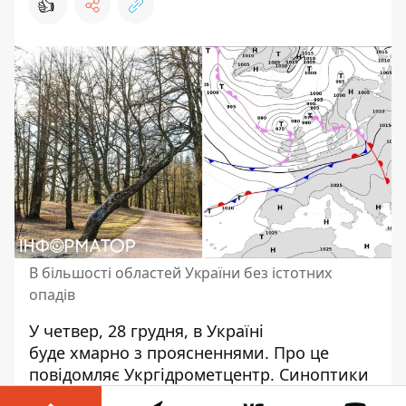
👍
В більшості областей України без істотних
опадів
У четвер, 28 грудня,
в Україні
буде хмарно з проясненнями
. Про це
повідомляє Укргідрометцентр. Синоптики
прогнозують, що серйозних опадів не