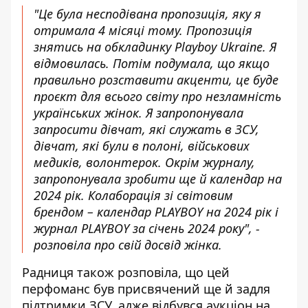
"Це була несподівана пропозиція, яку я
отримала 4 місяці тому. Пропозиція
знятись на обкладинку Playboy Ukraine. Я
відмовилась. Потім подумала, що якщо
правильно розставити акценти, це буде
проєкт для всього світу про незламність
українських жінок. Я запропонувала
запросити дівчат, які служать в ЗСУ,
дівчат, які були в полоні, військових
медиків, волонтерок. Окрім журналу,
запропонувала зробити ще й календар на
2024 рік. Колаборація зі світовим
брендом – календар PLAYBOY на 2024 рік і
журнал PLAYBOY за січень 2024 року", -
розповіла про свій досвід жінка.
Радниця також розповіла, що цей
перфоманс був присвячений ще й задля
підтримки ЗСУ, адже відбувся аукціон на