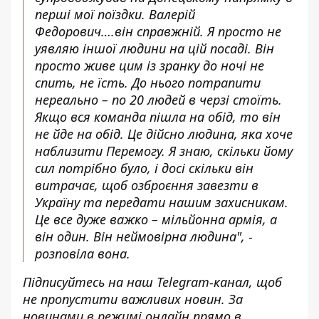
перші мої поїздки. Валерій
Федорович….він справжній. Я просто не
уявляю іншої людини на цій посаді. Він
просто живе цим із зранку до ночі не
спить, не їсть. До нього потрапити
нереально – по 20 людей в черзі стоїть.
Якщо вся команда пішла на обід, то він
не йде на обід. Це дійсно людина, яка хоче
наблизити Перемогу. Я знаю, скільки йому
сил потрібно було, і досі скільки він
витрачає, щоб озброєння завезти в
Україну та передати нашим захисникам.
Це все дуже важко – мільйонна армія, а
він один. Він неймовірна людина", -
розповіла вона.
Підписуйтесь на наш
Telegram-канал
, щоб
не пропустити важливих новин. За
новинами в режимі онлайн прямо в