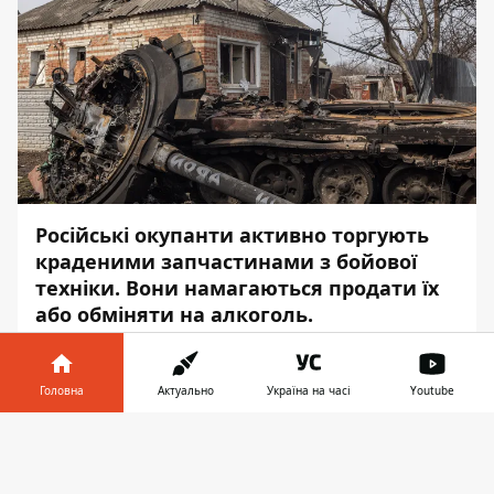
Російські окупанти активно торгують
краденими запчастинами з бойової
техніки. Вони намагаються продати їх
або обміняти на алкоголь.
Про це повідомляє
Інформатор
з
посиланням на
Головне управління
Головна
Актуально
Україна на часі
Youtube
розвідки
Міноборони.
Інформатор у
Завантажити
Підбиті захисниками України російські
телефоні
👉
танки, БТРи та БМП окупанти евакуюють