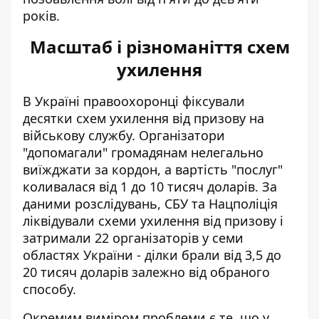
років.
Масштаб і різноманіття схем
ухилення
В Україні правоохоронці фіксували
десятки схем ухилення від призову на
військову службу. Організатори
"допомагали" громадянам нелегально
виїжджати за кордон, а вартість "послуг"
коливалася від 1 до 10 тисяч доларів. За
даними розслідувань,
СБУ та Нацполіція
ліквідували схеми ухилення від призову
і
затримали 22 організаторів у семи
областях України - ділки брали від 3,5 до
20 тисяч доларів залежно від обраного
способу.
Окремим виміром проблеми є те, що у