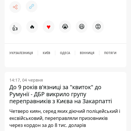
♥
🔥
😭
😆
😡
👍
УКРЗАЛІЗНИЦЯ
КИЇВ
ОДЕСА
ВІННИЦЯ
ПОТЯГИ
14:17, 04 червня
До 9 років в'язниці за "квиток" до
Румунії - ДБР викрило групу
переправників з Києва на Закарпатті
Четверо киян, серед яких діючий поліцейський і
ексвійськовий, переправляли призовників
через кордон за до 8 тис. доларів