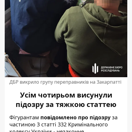
ДБР викрило групу переправників на Закарпатті
Усім чотирьом висунули
підозру за тяжкою статтею
Фігурантам
повідомлено про підозру
за
частиною 3 статті 332 Кримінального
кодексу України - незаконне