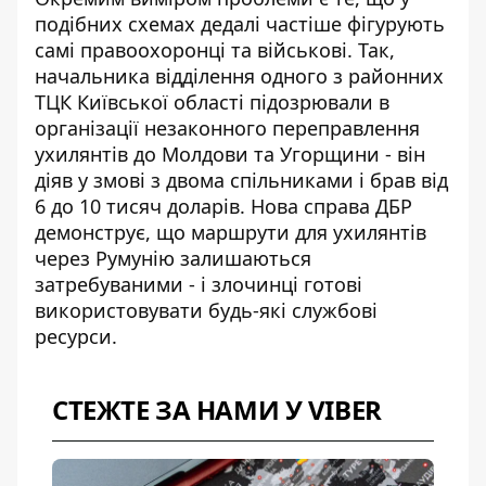
подібних схемах дедалі частіше фігурують
самі правоохоронці та військові. Так,
начальника відділення одного з районних
ТЦК Київської області підозрювали в
організації незаконного переправлення
ухилянтів до Молдови та Угорщини - він
діяв у змові з двома спільниками і брав від
6 до 10 тисяч доларів. Нова справа ДБР
демонструє, що
маршрути для ухилянтів
через Румунію
залишаються
затребуваними - і злочинці готові
використовувати будь-які службові
ресурси.
СТЕЖТЕ ЗА НАМИ У VIBER