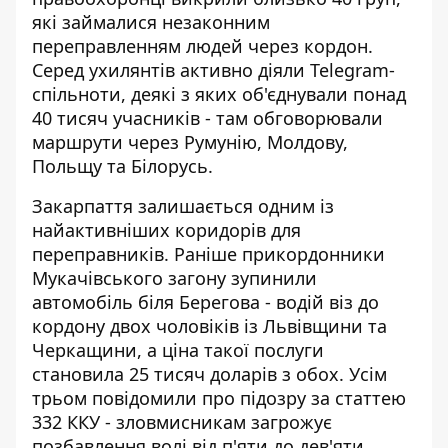
які займалися незаконним
переправленням людей через кордон.
Серед ухилянтів активно діяли Telegram-
спільноти, деякі з яких об'єднували понад
40 тисяч учасників - там обговорювали
маршрути через Румунію, Молдову,
Польщу та Білорусь.
Закарпаття залишається одним із
найактивніших коридорів для
переправників. Раніше прикордонники
Мукачівського загону зупинили
автомобіль біля Берегова - водій віз до
кордону двох чоловіків із Львівщини та
Черкащини, а ціна такої послуги
становила 25 тисяч доларів з обох. Усім
трьом повідомили про підозру за статтею
332 ККУ - зловмисникам загрожує
позбавлення волі від п'яти до дев'яти