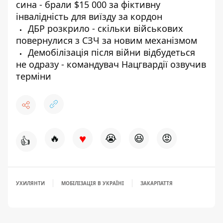
сина - брали $15 000 за фіктивну
інвалідність для виїзду за кордон
ДБР розкрило - скільки військових
повернулися з СЗЧ за новим механізмом
Демобілізація після війни відбудеться
не одразу - командувач Нацгвардії озвучив
терміни
♥
🔥
😭
😆
😡
👍
УХИЛЯНТИ
МОБІЛІЗАЦІЯ В УКРАЇНІ
ЗАКАРПАТТЯ