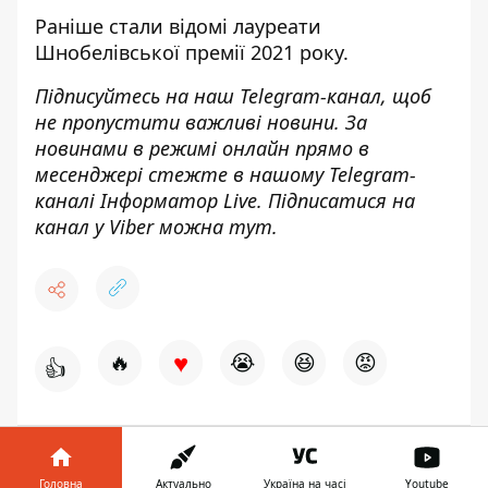
Раніше стали відомі
лауреати
Шнобелівської премії 2021 року
.
Підписуйтесь на наш
Telegram-канал
, щоб
не пропустити важливі новини. За
новинами в режимі онлайн прямо в
месенджері стежте в нашому Telegram-
каналі
Інформатор Live
. Підписатися на
канал у Viber можна
тут.
♥
🔥
😭
😆
😡
👍
ПРЕМІЯ
Головна
Актуально
Україна на часі
Youtube