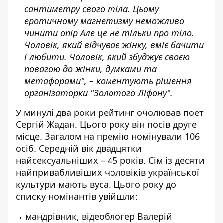
сантиметру свого тіла. Цьому
еротичному магнетизму неможливо
чинити опір Але це не тільки про тіло.
Чоловік, який відчуває жінку, вміє бачити
і любити. Чоловік, який збуджує своєю
повагою до жінки, думками та
метафорами", – коментують рішення
організаторки "Золотого Ліфону".
У минулі два роки рейтинг очолював поет
Сергій Жадан. Цього року він посів друге
місце. Загалом на премію номінували 106
осіб. Середній вік двадцятки
найсексуальніших – 45 років. Сім із десяти
найпривабливіших чоловіків української
культури мають вуса. Цього року до
списку номінантів увійшли:
мандрівник, відеоблогер Валерій