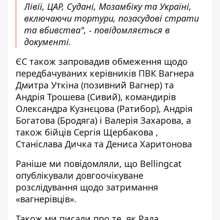
Лівії, ЦАР, Судані, Мозамбіку та Україні,
включаючи тортури, позасудові страти
та вбивства", - повідомляється в
документі.
ЄС також запровадив обмеження щодо
передбачуваних керівників ПВК Вагнера
Дмитра Уткіна (позивний Вагнер) та
Андрія Трошева (Сивий), командирів
Олександра Кузнєцова (Ратибор), Андрія
Богатова (Бродяга) і Валерія Захарова, а
також бійців Сергія Щербакова ,
Станіслава Дичка та Дениса Харитонова
Раніше ми повідомляли, що
Bellingcat
опублікували довгоочікуване
розслідування щодо затримання
«вагнерівців»
.
Також ми писали про те,
як Рада