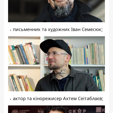
письменник та художник Іван Семесюк;
актор та кінорежисер Ахтем Сеітаблаєв;