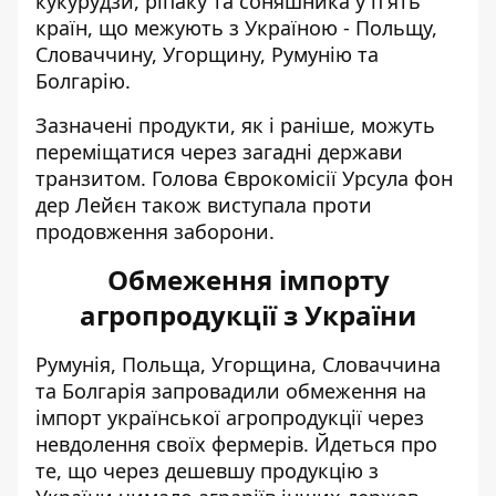
кукурудзи, ріпаку та соняшника у п'ять
країн, що межують з Україною - Польщу,
Словаччину, Угорщину, Румунію та
Болгарію.
Зазначені продукти, як і раніше, можуть
переміщатися через загадні держави
транзитом. Голова Єврокомісії Урсула фон
дер Лейєн також виступала проти
продовження заборони.
Обмеження імпорту
агропродукції з України
Румунія, Польща, Угорщина, Словаччина
та Болгарія
запровадили обмеження на
імпорт української агропродукції через
невдолення своїх фермерів. Йдеться про
те, що через дешевшу продукцію з