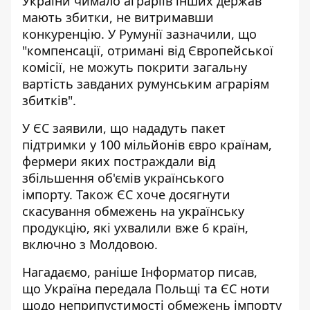
України чимало аграріїв інших держав
мають збитки, не витримавши
конкуренцію. У Румунії зазначили, що
"компенсації, отримані від Європейської
комісії, не можуть покрити загальну
вартість завданих румунським аграріям
збитків".
У ЄС заявили, що нададуть пакет
підтримки у 100 мільйонів євро країнам,
фермери яких постраждали від
збільшення об'ємів українського
імпорту. Також ЄС хоче досягнути
скасування обмежень на українську
продукцію
, які ухвалили вже 6 країн,
включно з Молдовою.
Нагадаємо, раніше Інформатор писав,
що
Україна передала Польщі та ЄС ноти
щодо неприпустимості обмежень імпорту