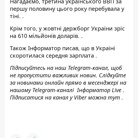
Нагадаємо, третина
українського ВВП за
першу половину цього року перебувала у
тіні.
.
Крім того, у жовтні
держборг України зріс
на 610 мільйонів доларів.
.
Також І
нформатор
писав, що в Україні
скоротилася середня зарплата
.
Підписуйтесь на наш
Telegram-канал
, щоб
не пропустити важливих новин. Слідкуйте
за новинами онлайн прямо в месенджері на
нашому Telegram-каналі
Інформатор Live
.
Підписатися на канал у Viber можна
тут
.