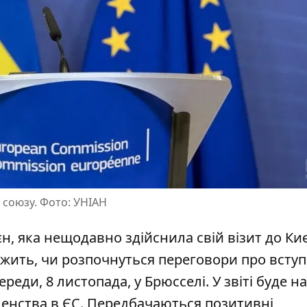
 союзу. Фото: УНІАН
йєн, яка нещодавно
здійснила свій візит до Ки
лежить, чи розпочнуться переговори про всту
ереди, 8 листопада, у Брюсселі. У звіті буде н
ленства в ЄС. Передбачаються позитивні