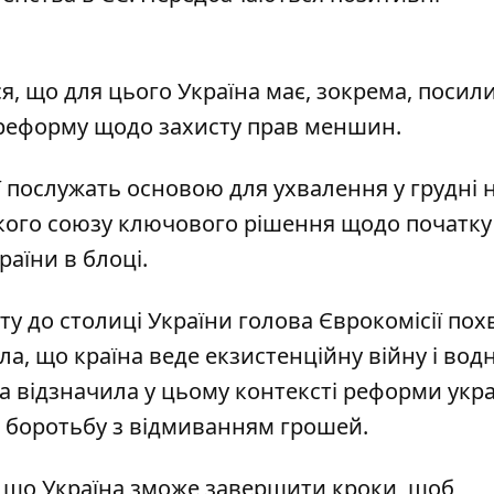
ся, що для цього
Україна має, зокрема, посил
реформу щодо захисту прав меншин.
ї послужать основою для ухвалення у грудні 
ького союзу ключового рішення щодо початку
аїни в блоці.
иту до столиці України голова Єврокомісії по
ла, що країна веде екзистенційну війну і вод
 відзначила у цьому контексті реформи укра
а
боротьбу з відмиванням грошей
.
 що Україна зможе завершити кроки, щоб