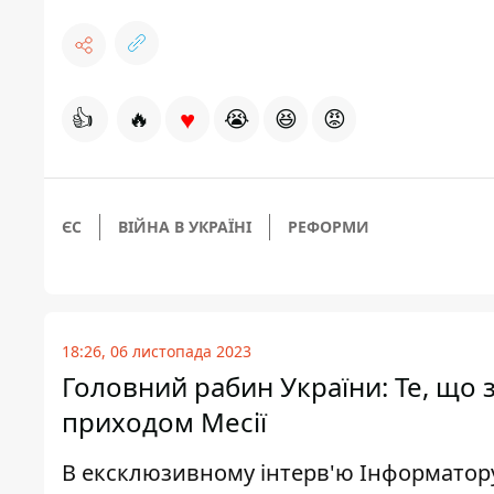
♥
👍
🔥
😭
😆
😡
ЄС
ВІЙНА В УКРАЇНІ
РЕФОРМИ
18:26, 06 листопада 2023
Головний рабин України: Те, що з
приходом Месії
В ексклюзивному інтерв'ю Інформатору