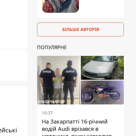
БІЛЬШЕ АВТОРІВ
ПОПУЛЯРНЕ
10:37
На Закарпатті 16-річний
водій Audi врізався в
ейські