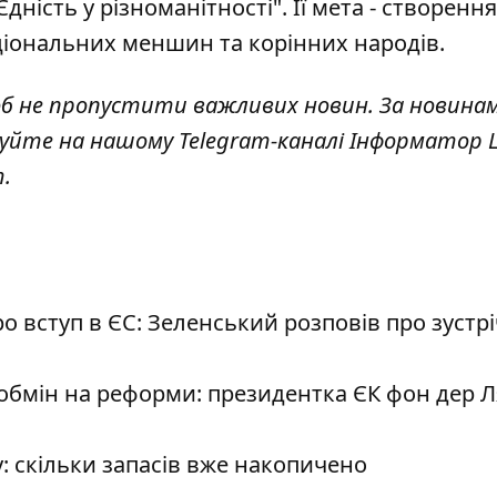
ність у різноманітності". Її мета - створенн
ціональних меншин та корінних народів.
об не пропустити важливих новин. За новина
куйте на нашому Telegram-каналі
Інформатор L
т
.
 вступ в ЄС: Зеленський розповів про зустрі
 обмін на реформи: президентка ЄК фон дер 
у: скільки запасів вже накопичено