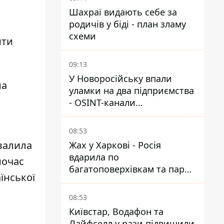
Шахраї видають себе за
родичів у біді - план зламу
схеми
ити
09:13
У Новоросійську впали
на
уламки на два підприємства
- OSINT-канали
припускають удар по порту
08:53
хвалила
Жах у Харкові - Росія
вдарила по
ночас
багатоповерхівкам та парку,
їнської
є загиблі та поранені
08:53
Київстар, Водафон та
Лайфселл у рази підвищили