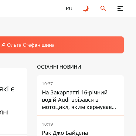
RU
🔎 Ольга Стефанішина
ОСТАННІ НОВИНИ
10:37
кі є
На Закарпатті 16-річний
водій Audi врізався в
мотоцикл, яким кермував
їні
10-річний хлопчик
10:19
Рак Джо Байдена