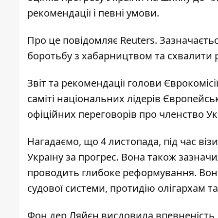
рекомендації і певні умови.
Про це повідомляє Reuters. Зазначаєть
боротьбу з хабарництвом
та схвалити 
Звіт та рекомендації голови Єврокомісі
саміті національних лідерів Європейс
офіційних переговорів про членство Укр
Нагадаємо, що 4 листопада, під час віз
Україну за прогрес. Вона також зазначи
проводить глибоке реформування. Вона
судової системи, протидію олігархам т
Фон дер Ляйєн висловила впевненість,