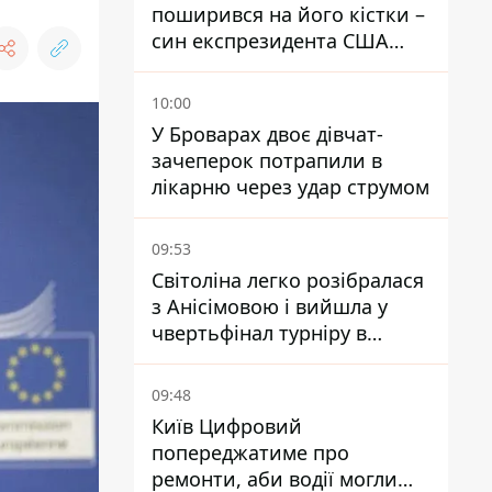
поширився на його кістки –
син експрезидента США
розповів, що хвороба
батька прогресує
10:00
У Броварах двоє дівчат-
зачеперок потрапили в
лікарню через удар струмом
09:53
Світоліна легко розібралася
з Анісімовою і вийшла у
чвертьфінал турніру в
Торонто
09:48
Київ Цифровий
попереджатиме про
ремонти, аби водії могли