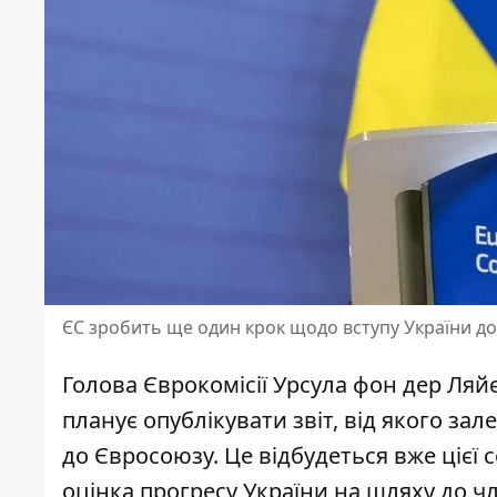
ЄС зробить ще один крок щодо вступу України до
Голова Єврокомісії Урсула фон дер Ля
планує опублікувати звіт, від якого за
до Євросоюзу. Це відбудеться вже цієї с
оцінка прогресу України на шляху до ч