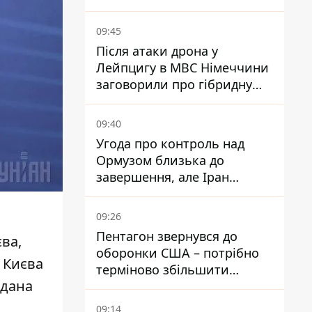
уникати ділянок із заторами
09:45
Після атаки дрона у
Лейпцигу в МВС Німеччини
заговорили про гібридну
війну – ми щоденно є ціллю
09:40
Угода про контроль над
Ормузом близька до
завершення, але Іран
висунув нові вимоги – ЗМІ
розкрили подробиці
09:26
Пентагон звернувся до
єва
,
оборонки США – потрібно
п Києва
терміново збільшити
адана
виробництво озброєнь
09:14