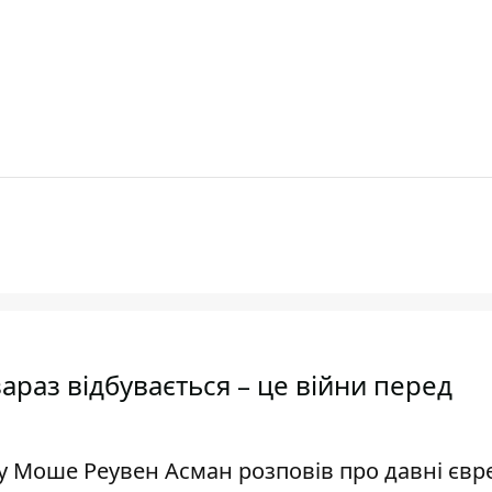
араз відбувається – це війни перед
 Моше Реувен Асман розповів про давні євр