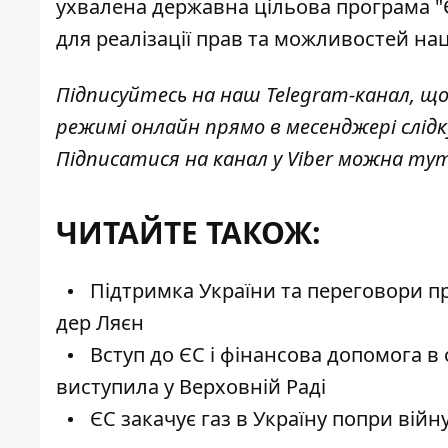
ухвалена державна цільова програма "Єд
для реалізації прав та можливостей на
Підписуйтесь на наш
Telegram-канал
, щ
режимі онлайн прямо в месенджері слід
Підписатися на канал у Viber можна
ту
ЧИТАЙТЕ ТАКОЖ:
Підтримка України та переговори про
дер Ляєн
Вступ до ЄС і фінансова допомога в
виступила у Верховній Раді
ЄС закачує газ в Україну попри війн