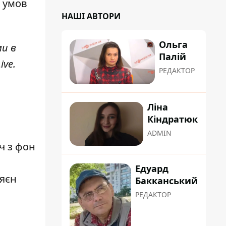
я умов
НАШІ АВТОРИ
Ольга
ми в
Палій
ive
.
РЕДАКТОР
Ліна
Кіндратюк
ADMIN
ч з фон
Едуард
Ляєн
Бакканський
РЕДАКТОР