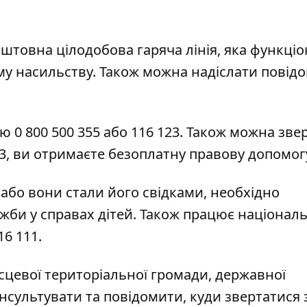
штовна цілодобова гаряча лінія, яка функціо
му насильству. Також можна надіслати повід
ю 0 800 500 355 або 116 123. Також можна зве
03, ви отримаєте безоплатну правову допомог
або вони стали його свідками, необхідно
жби у справах дітей. Також працює націонал
16 111.
сцевої територіальної громади, державної
онсультувати та повідомити, куди звертатися 