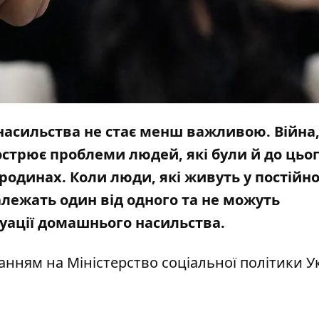
асильства не стає менш важливою. Війна, 
острює проблеми людей, які були й до цьог
 родинах. Коли люди, які живуть у постійн
залежать один від одного та не можуть
туації домашнього насильства.
ланням на
Міністерство соціальної політики У