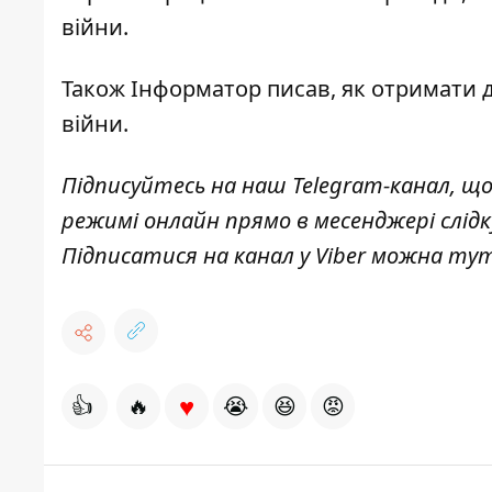
війни.
Також
Інформатор
писав, я
к
отримати д
війни.
Підписуйтесь на наш
Telegram-канал
, щ
режимі онлайн прямо в месенджері слід
Підписатися на канал у Viber можна
ту
♥
👍
🔥
😭
😆
😡