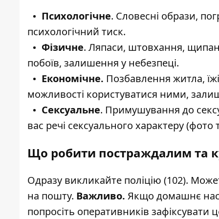
Психологічне
. Словесні образи, по
психологічний тиск.
Фізичне
. Ляпаси, штовхання, щипа
побоїв, залишення у небезпеці.
Економічне.
Позбавлення житла, їжі
можливості користуватися ними, залише
Сексуальне
. Примушування до секс
вас речі сексуального характеру (фото 
Що робити постраждалим та к
Одразу викликайте поліцію (102). Может
на пошту.
Важливо.
Якщо домашнє наси
попросіть оперативників зафіксувати ц