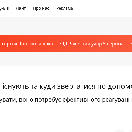
-Біз
Лайт
Про нас
Реклама
аторськ, Костянтинівка
🔴 Ракетний удар 5 серпня
існують та куди звертатися по допом
вати, воно потребує ефективного реагування