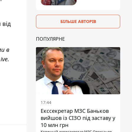
БІЛЬШЕ АВТОРІВ
 від
ПОПУЛЯРНЕ
ми в
ive
.
17:44
Екссекретар МЗС Баньков
вийшов із СІЗО під заставу у
10 млн грн
Колишній держсекретар МЗС Олександр