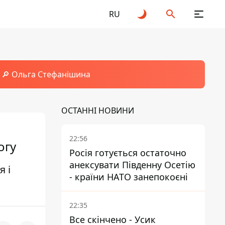
RU
🔎 Ольга Стефанішина
ОСТАННІ НОВИНИ
22:56
огу
Росія готується остаточно
анексувати Південну Осетію
 і
- країни НАТО занепокоєні
22:35
Все скінчено - Усик