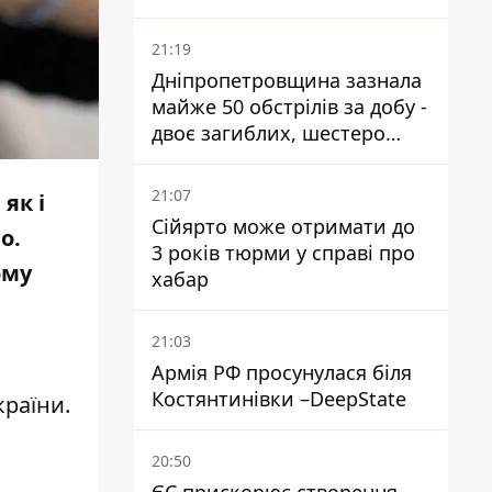
21:19
Дніпропетровщина зазнала
майже 50 обстрілів за добу -
двоє загиблих, шестеро
постраждалих
21:07
як і
Сійярто може отримати до
о.
3 років тюрми у справі про
ому
хабар
21:03
Армія РФ просунулася біля
Костянтинівки –DeepState
країни
.
20:50