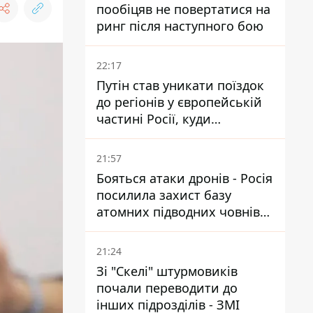
пообіцяв не повертатися на
ринг після наступного бою
22:17
Путін став уникати поїздок
до регіонів у європейській
частині Росії, куди
регулярно долітають дрони
21:57
Бояться атаки дронів - Росія
посилила захист базу
атомних підводних човнів
за 7400 км від України
21:24
Зі "Скелі" штурмовиків
почали переводити до
інших підрозділів - ЗМІ