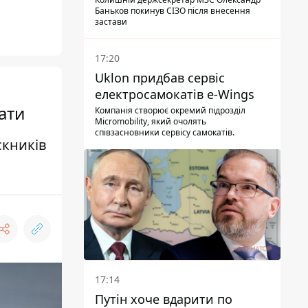
Баньков покинув СІЗО після внесення
застави
17:20
Uklon придбав сервіс
електросамокатів e-Wings
ати
Компанія створює окремий підрозділ
Micromobility, який очолять
співзасновники сервісу самокатів.
скників
17:14
Путін хоче вдарити по