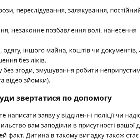
грози, переслідування, залякування, постійни
ння, незаконне позбавлення волі, нанесення
, одягу, іншого майна, коштів чи документів,
ння без ліків.
у без згоди, змушування робити неприпустим
та відео зйомки).
уди звертатися по допомогу
е написати заяву у відділенні поліції чи наді
льство вам заподіяли в присутності вашої 
ей факт. Дитина в такому випадку також стає