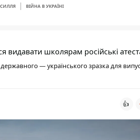
СИЛЛЯ
ВІЙНА В УКРАЇНІ
ся видавати школярам російські атест
 державного — українського зразка для випу
👍