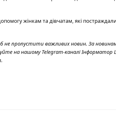
опомогу жінкам та дівчатам
, які постраждали
об не пропустити важливих новин. За новина
куйте на нашому Telegram-каналі
Інформатор L
т
.