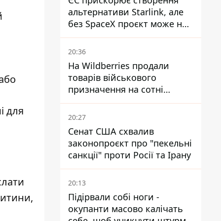
ЄС прискорює створення
альтернативи Starlink, але
й
без SpaceX проєкт може не
обійтися
20:36
На Wildberries продали
товарів військового
 або
призначення на сотні
мільйонів, але удари ЗСУ
і для
змінили ситуацію
20:27
Сенат США схвалив
законопроєкт про "пекельні
санкції" проти Росії та Ірану
слати
20:13
Підірвали собі ноги -
дитини,
окупанти масово калічать
себе, щоб уникнути штурмів