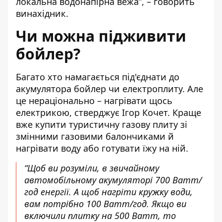
локальна водонапірна вежа”, – говорить
винахідник.
Чи можна підживити
бойлер?
Багато хто намагається під'єднати до
акумулятора бойлер чи електроплиту. Але
це нераціонально – нагрівати щось
електрикою, стверджує Ігор Кочет. Краще
вже купити
туристичну газову плиту
зі
змінними газовими балончиками й
нагрівати воду або готувати їжу на ній.
“Щоб ви розуміли, в звичайному
автомобільному акумуляторі 700 Ватт/
год енергії. А щоб нагріти кружку води,
вам потрібно 100 Ватт/год. Якщо ви
включили плитку на 500 Ватт, то