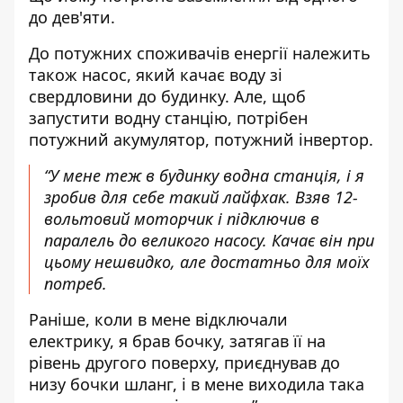
до дев'яти.
До потужних споживачів енергії належить
також насос, який качає воду зі
свердловини до будинку. Але, щоб
запустити водну станцію, потрібен
потужний акумулятор, потужний інвертор.
“У мене теж в будинку водна станція, і я
зробив для себе такий лайфхак. Взяв 12-
вольтовий моторчик і підключив в
паралель до великого насосу. Качає він при
цьому нешвидко, але достатньо для моїх
потреб.
Раніше, коли в мене відключали
електрику, я брав бочку, затягав її на
рівень другого поверху, приєднував до
низу бочки шланг, і в мене виходила така