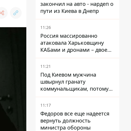
закончил на авто - нардеп о
пути из Киева в Днепр
11:26
Россия массированно
атаковала Харьковщину
КАБами и дронами – двое
погибших и 19 раненых
11:21
Под Киевом мужчина
швырнул гранату
коммунальщикам, потому
что не хотел платить по
квитанциям
11:17
Федоров все еще надеется
вернуть должность
министра обороны