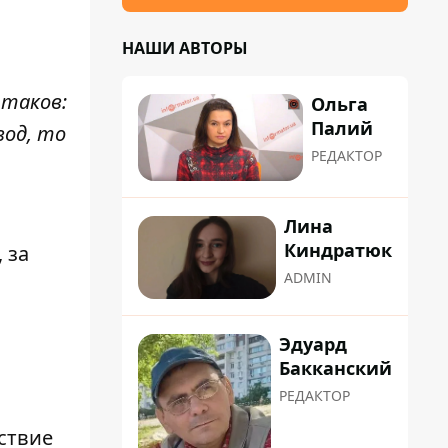
НАШИ АВТОРЫ
я
 таков:
Ольга
Палий
вод, то
РЕДАКТОР
Лина
Киндратюк
 за
ADMIN
Эдуард
Бакканский
РЕДАКТОР
ствие