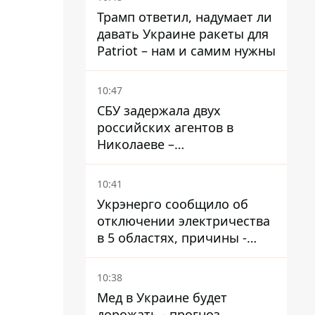
Трамп ответил, надумает ли
давать Украине ракеты для
Patriot – нам и самим нужны
10:47
СБУ задержала двух
российских агентов в
Николаеве –
корректировали удары по
городу
10:41
Укрэнерго сообщило об
отключении электричества
в 5 областях, причины -
обстрелы и жара
10:38
Мед в Украине будет
дорожать - прогноз