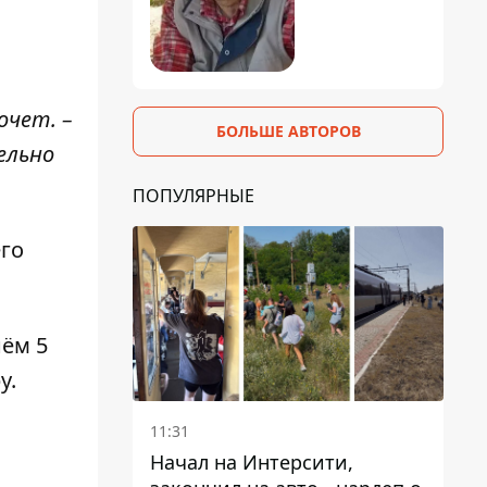
очет. –
БОЛЬШЕ АВТОРОВ
ельно
ПОПУЛЯРНЫЕ
его
нём 5
у.
11:31
Начал на Интерсити,