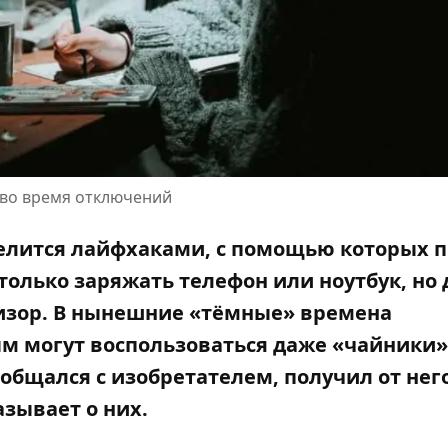
 во время отключений
делится лайфхаками, с помощью которых
п
только заряжать телефон или ноутбук, но
изор. В нынешние «тёмные» времена
ым могут воспользоваться даже «чайники»
общался с изобретателем, получил от нег
азывает о них.