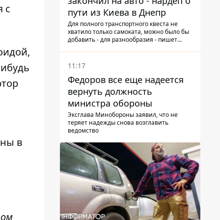
закончил на авто - нардеп о
 с
пути из Киева в Днепр
Для полного транспортного квеста не
хватило только самоката, можно было бы
добавить - для разнообразия - пишет
народный депутат
оидой,
11:17
нибудь
Федоров все еще надеется
ртор
вернуть должность
министра обороны
Эксглава Минобороны заявил, что не
теряет надежды снова возглавить
ведомство
ины в
том