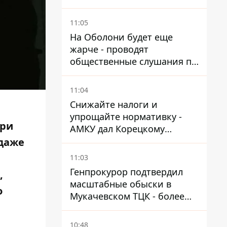
11:05
На Оболони будет еще
жарче - проводят
общественные слушания по
поводу храма УГКЦ на
Северной
11:04
Снижайте налоги и
упрощайте нормативку -
ри
АМКУ дал Корецкому
советы по снижению цен на
 даже
топливо
11:03
Генпрокурор подтвердил
,
масштабные обыски в
о
Мукачевском ТЦК - более
1,5 тысяч списанных с
военного учета за взятки
10:48