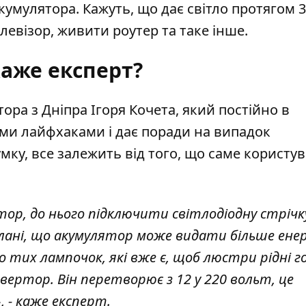
кумулятора. Кажуть, що дає світло протягом 3
левізор, живити роутер та таке інше.
аже експерт?
ора з Дніпра Ігоря Кочета, який постійно в
ими лайфхаками
і дає поради на випадок
мку, все залежить від того, що саме користу
ор, до нього підключити світлодіодну стрічку
плані, що акумулятор може видати більше енерг
тих лампочок, які вже є, щоб люстри рідні го
вертор. Він перетворює з 12 у 220 вольт, це
, - каже експерт.