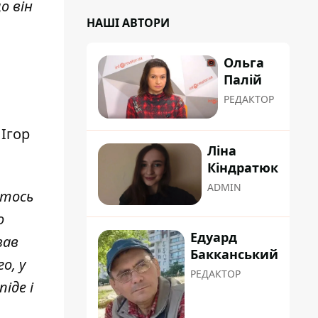
о він
НАШІ АВТОРИ
Ольга
Палій
РЕДАКТОР
 Ігор
Ліна
Кіндратюк
ADMIN
Хтось
о
Едуард
вав
Бакканський
о, у
РЕДАКТОР
іде і