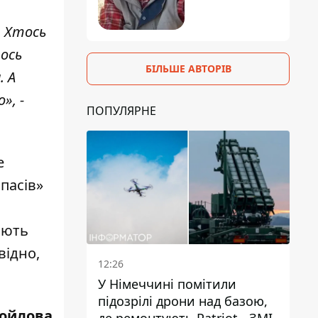
. Хтось
ось
БІЛЬШЕ АВТОРІВ
. А
», -
ПОПУЛЯРНЕ
е
пасів»
іють
відно,
12:26
У Німеччині помітили
підозрілі дрони над базою,
мойлова