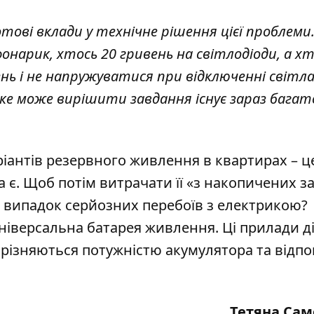
отові вклади у технічне рішення цієї проблеми
арик, хтось 20 гривень на світлодіоди, а хт
 і не напружуватися при відключенні світла
яке може вирішити завдання існує зараз багато
ріантів резервного живлення в квартирах – ц
є. Щоб потім витрачати її «з накопичених за
 випадок серйозних перебоїв з електрикою
?
універсальна батарея живлення. Ці прилади д
різняються потужністю акумулятора та відпо
Тетяна Са