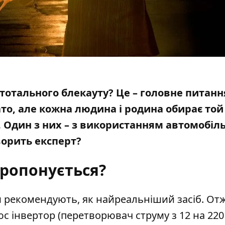
о тотального блекауту? Це – головне питанн
ато, але кожна людина і родина обирає той
. Один з них – з використанням автомобіл
ворить експерт?
ропонується?
 рекомендують, як найреальніший засіб. Отж
люс
інвертор
(перетворювач струму з 12 на 220