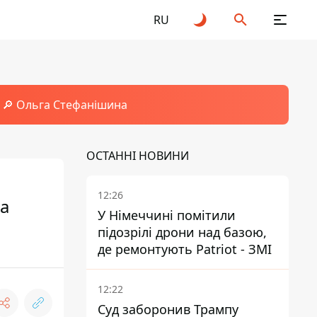
RU
🔎 Ольга Стефанішина
ОСТАННІ НОВИНИ
12:26
та
У Німеччині помітили
підозрілі дрони над базою,
де ремонтують Patriot - ЗМІ
12:22
Суд заборонив Трампу