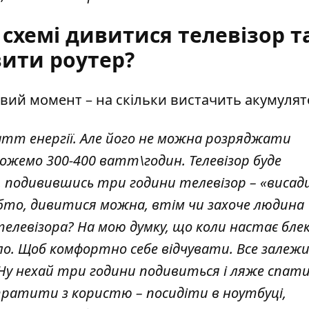
схемі дивитися телевізор т
ити роутер?
вий момент – на скільки вистачить акумулят
атт енергії. Але його не можна розряджати
ожемо 300-400 ватт\годин. Телевізор буде
, подивившись три години телевізор – «висад
обто, дивитися можна, втім чи захоче людина
левізора? На мою думку, що коли настає бле
ло. Щоб комфортно себе відчувати. Все залежи
 Ну нехай три години подивиться і ляже спат
тратити з користю – посидіти в ноутбуці,