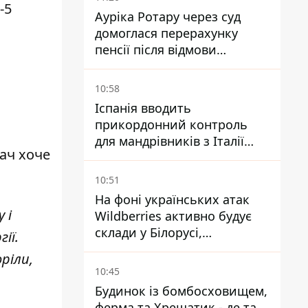
-5
Ауріка Ротару через суд
домоглася перерахунку
пенсії після відмови
Пенсійного фонду
10:58
Іспанія вводить
прикордонний контроль
для мандрівників з Італії
вач хоче
через міграційний конфлікт
10:51
На фоні українських атак
 і
Wildberries активно будує
склади у Білорусі,
ії.
Казахстані, Узбекистані
ріли,
10:45
Будинок із бомбосховищем,
ферма та Хрещатик - де та