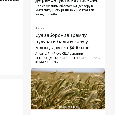
де ремонтують Patriot - ЗМІ
Над секретним об'єктом Бундесверу в
Мехерніху шість разів за ніч фіксували
невідомі БпЛА
12:22
Суд заборонив Трампу
будувати бальну залу у
Білому домі за $400 млн
Апеляційний суд США зупинив
реконструкцію резиденції президента без
згоди Конгресу