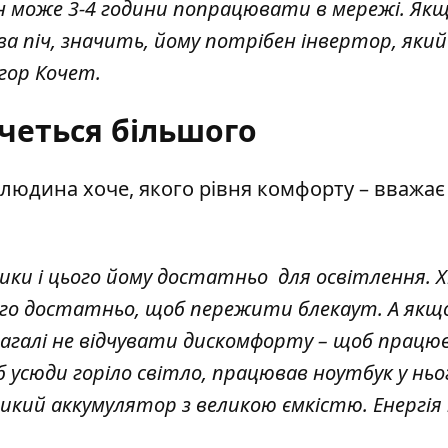
н може 3-4 години попрацювати в мережі. Якщ
ва піч, значить, йому потрібен інвертор, який
Ігор Кочет.
четься більшого
 людина хоче, якого рівня комфорту – вважає
дики і цього йому достатньо для освітлення. 
ього достатньо, щоб пережити блекаут. А якщ
загалі не відчувати дискомфорту – щоб працю
 усюди горіло світло, працював ноутбук у ньог
кий аккумулятор з великою ємкістю. Енергія п