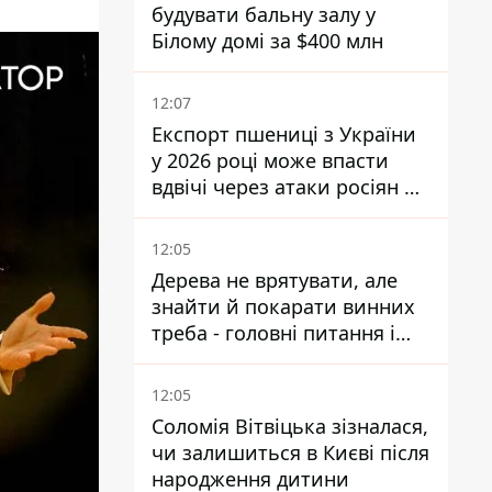
будувати бальну залу у
Білому домі за $400 млн
12:07
Експорт пшениці з України
у 2026 році може впасти
вдвічі через атаки росіян по
портах
12:05
Дерева не врятувати, але
знайти й покарати винних
треба - головні питання і
висновки з конфлікту на
Теремках
12:05
Соломія Вітвіцька зізналася,
чи залишиться в Києві після
народження дитини