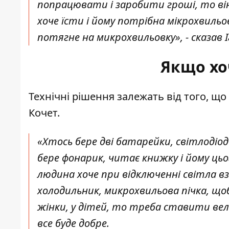
попрацювати і заробити гроші, то ві
хоче їсти і йому потрібна мікрохвильо
потягне на микрохвильовку», - сказав 
Якщо хо
Технічні рішення залежать від того, що
Кочет.
«Хтось бере дві батарейки, світлодіо
бере фонарик, читає книжку і йому ц
людина хоче при відключенні світла в
холодильник, микрохвильова пічка, щоб
жінки, у дітей, то треба ставити вели
все буде добре.