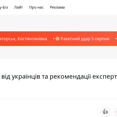
-Біз
Лайт
Про нас
Реклама
аторськ, Костянтинівка
🔴 Ракетний удар 5 серпня
від українців та рекомендації експер
👍