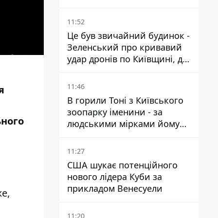
11:52
Це був звичайний будинок -
Зеленський про кривавий
удар дронів по Київщині, де
загинули дідусь, бабуся та їх
малолітній онук
11:46
я
В горили Тоні з Київського
зоопарку іменини - за
ьного
людськими мірками йому
вже понад 90 років
11:27
США шукає потенційного
нового лідера Куби за
прикладом Венесуели
е,
11:20