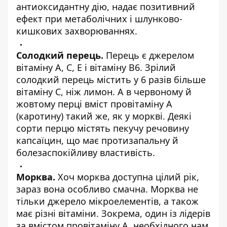
антиоксидантну дію, надає позитивний
ефект при метаболічних і шлунково-
кишкових захворюваннях.
Солодкий перець.
Перець є джерелом
вітаміну А, С, Е і вітаміну В6. Зрілий
солодкий перець містить у 6 разів більше
вітаміну С, ніж лимон. А в червоному й
жовтому перці вміст провітаміну А
(каротину) такий же, як у моркві. Деякі
сорти перцю містять пекучу речовину
капсаїцин, що має протизапальну й
болезаспокійливу властивість.
Морква.
Хоч морква доступна цілий рік,
зараз вона особливо смачна. Морква не
тільки джерело мікроелементів, а також
має різні вітаміни. Зокрема, один із лідерів
за вмістом провітаміну А, необхідного нам