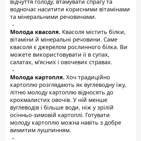
відчуття голоду, втамувати спрагу та
водночас наситити корисними вітамінами
та мінеральними речовинами.
Молода квасоля.
Квасоля містить білки,
вітаміни й мінеральні речовини. Саме
квасоля є джерелом рослинного білка. Ви
можете використовувати її в супах,
салатах, м’ясних і овочевих стравах.
Молода картопля.
Хоч традиційно
картоплю розглядають як вуглеводну їжу,
літню молоду картоплю відносять до
крохмалистих овочів. У ній менше
вуглеводів і більше води, ніж у зрілій
осінньо-зимовій картоплі. Готувати
молоду картоплю можна навіть з добре
вимитим лушпинням.