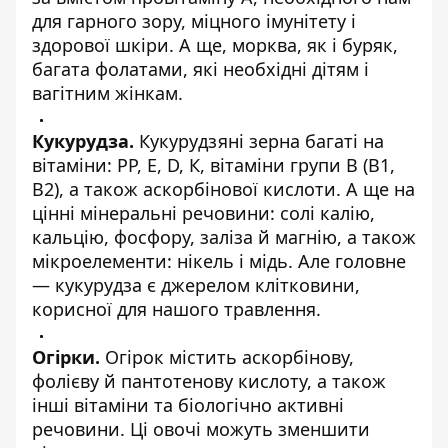
для гарного зору, міцного імунітету і
здорової шкіри. А ще, морква, як і буряк,
багата фолатами, які необхідні дітям і
вагітним жінкам.
Кукурудза.
Кукурудзяні зерна багаті на
вітаміни: РР, Е, D, К, вітаміни групи В (В1,
В2), а також аскорбінової кислоти. А ще на
цінні мінеральні речовини: солі калію,
кальцію, фосфору, заліза й магнію, а також
мікроелементи: нікель і мідь. Але головне
— кукурудза є джерелом клітковини,
корисної для нашого травлення.
Огірки.
Огірок містить аскорбінову,
фолієву й пантотенову кислоту, а також
інші вітаміни та біологічно активні
речовини. Ці овочі можуть зменшити