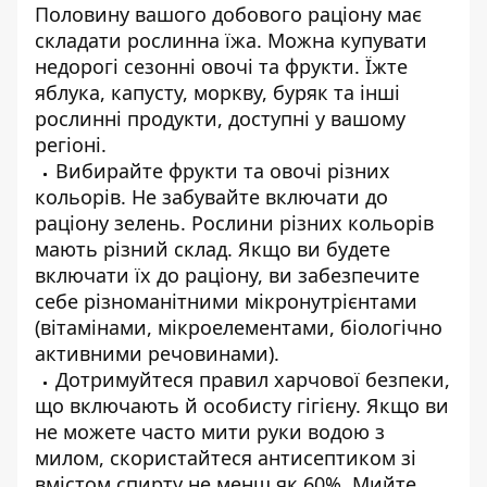
Половину вашого добового раціону має
складати рослинна їжа. Можна купувати
недорогі сезонні овочі та фрукти. Їжте
яблука, капусту, моркву, буряк та інші
рослинні продукти, доступні у вашому
регіоні.
Вибирайте фрукти та овочі різних
кольорів. Не забувайте включати до
раціону зелень. Рослини різних кольорів
мають різний склад. Якщо ви будете
включати їх до раціону, ви забезпечите
себе різноманітними мікронутрієнтами
(вітамінами, мікроелементами, біологічно
активними речовинами).
Дотримуйтеся правил харчової безпеки,
що включають й особисту гігієну. Якщо ви
не можете часто мити руки водою з
милом, скористайтеся антисептиком зі
вмістом спирту не менш як 60%. Мийте