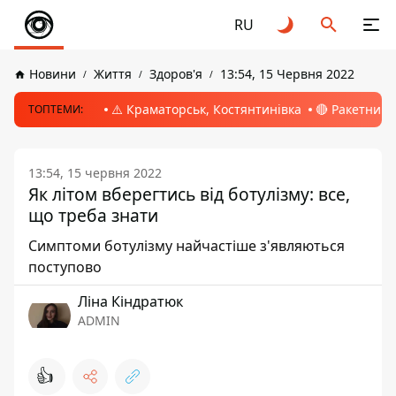
RU
Новини
Життя
Здоров'я
13:54, 15 Червня 2022
⚠️ Краматорськ, Костянтинівка
🔴 Ракетний 
ТОПТЕМИ:
13:54, 15 червня 2022
Як літом вберегтись від ботулізму: все,
що треба знати
Симптоми ботулізму найчастіше з'являються
поступово
Ліна Кіндратюк
ADMIN
👍