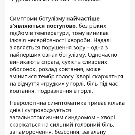
Симптоми ботулізму
найчастіше
з'являються поступово
, без різких
підйомів температури, тому виникає
ілюзія несерйозності хвороби. Надалі
з'являється порушення зору – одна з
найперших ознак ботулізму. Одночасно
виникають спрага, сухість слизових
оболонок, розлад ковтання, може
змінитися тембр голосу. Хворі скаржаться
на відчуття «грудки» у горлі, біль під час
ковтання, подразнення в горлі.
Неврологічна симптоматика триває кілька
днів і супроводжується
загальнотоксичним синдромом – хворі
скаржаться на сильний головний біль,
запаморочення, безсоння, загальну