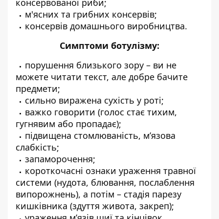
консервованої риби;
м'ясних та грибних консервів;
консервів домашнього виробництва.
Симптоми ботулізму:
порушення близького зору – ви не
можете читати текст, але добре бачите
предмети;
сильно виражена сухість у роті;
важко говорити (голос стає тихим,
гугнявим або пропадає);
підвищена стомлюваність, м’язова
слабкість;
запаморочення;
короткочасні ознаки ураження травної
системи (нудота, блювання, послаблення
випорожнень), а потім – стадія парезу
кишківника (здуття живота, закреп);
ураження м’язів шиї та кінцівок.