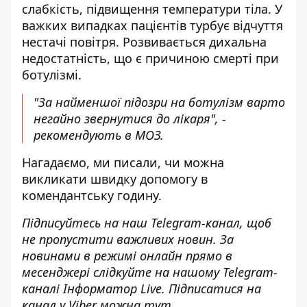
слабкість, підвищення температури тіла. У
важких випадках пацієнтів турбує відчуття
нестачі повітря. Розвивається дихальна
недостатність, що є причиною смерті при
ботулізмі.
"За найменшої підозри на ботулізм варто
негайно звернутися до лікаря", -
рекомендують в МОЗ.
Нагадаємо, ми писали,
чи можна
викликати швидку допомогу в
комендантську годину
.
Підписуйтесь на наш
Telegram-канал
, щоб
не пропустити важливих новин. За
новинами в режимі онлайн прямо в
месенджері слідкуйте на нашому Telegram-
каналі
Інформатор Live
. Підписатися на
канал у Viber можна
тут
.