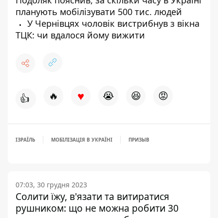
Подоляк пояснив, за скільки часу в Україні
планують мобілізувати 500 тис. людей
У Чернівцях чоловік вистрибнув з вікна
ТЦК: чи вдалося йому вижити
♥
🔥
😭
😆
😡
👍
ІЗРАЇЛЬ
МОБІЛІЗАЦІЯ В УКРАЇНІ
ПРИЗЫВ
07:03, 30 грудня 2023
Солити їжу, в'язати та витиратися
рушником: що не можна робити 30