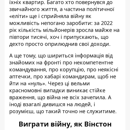
їхніх квартир. Багато хто повернувся до
звичайного життя, а частина політичної
«еліти» ще і сприйняла війну як
можливість непогано заробити: за 2022
рік кількість мільйонерів
зросла майже на
півтори тисячі
, хоч і припускають, що
дехто просто оприлюднив свої доходи.
А ще тому, що шириться інформація від
знайомих на фронті про некомпетентне
командування, про корупцію, про неякісні
аптечки, про хабарі командирам, щоб не
йти на «нуль». Через ці вельми
красномовні випадки виникає стійке
враження, що війна не всіх зачепила. А
іноді взагалі дивишся на людей, і
розумієш, що такий точно не служитиме.
Виграти війну, як Вінстон