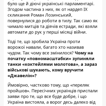
було ще й діючі українські парламентарі.
Згодом частина з них, як от нардеп ІХ
скликання Роман Лозинський,
повернулися до роботи в тилу
. Так само як
чимало митців та діячів естради, які взяли
автомати до рук у перші місяці війни.
Тоді те, що зробила Україна проти
ворожої навали, багато хто називав
чудом. Так чому все змінилося?
Чому на
початку «повномасштабки» зупиняли
танки «коктейлями молотова», а зараз
військові шукають, кому вручити
«Джавелін»?
Ймовірно, частково тому, що «переляк
пройшов». Пересічних українців приспали
заяви про те, що все буде добре, і що
Україна вистояла, а ворог десь далеко від