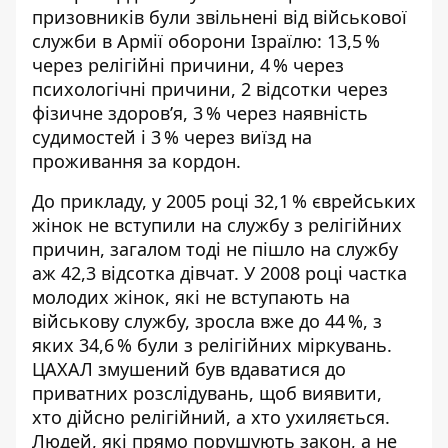
призовників були звільнені від військової
служби в Армії оборони Ізраїлю: 13,5 %
через релігійні причини, 4 % через
психологічні причини, 2 відсотки через
фізичне здоров’я, 3 % через наявність
судимостей і 3 % через виїзд на
проживання за кордон.
До прикладу, у 2005 році 32,1 % єврейських
жінок
не вступили
на службу з релігійних
причин, загалом тоді не пішло на службу
аж 42,3 відсотка дівчат. У 2008 році частка
молодих жінок, які не вступають на
військову службу, зросла вже до 44 %, з
яких 34,6 % були з релігійних міркувань.
ЦАХАЛ змушений був вдаватися до
приватних розслідувань, щоб виявити,
хто дійсно релігійний, а хто ухиляється.
Людей, які прямо порушують закон, а не