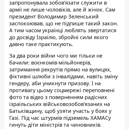
запропонувала зобов’язати служити в
армії не лише чоловіків, але й жінок. Сам
президент
Володимир Зеленський
заспокоював, що не підпише такий закон.
А тим часом українці люблять звертатися
до досвіду Ізраїлю, збройні сили якого
давно таке практикують.
За два роки війни чого ми тільки не
бачили: воєнкомів-мільйонерів,
затримання рекрутів прямо на вулицях,
фіктивні шлюби з інвалідами, навіть
зміну
гендеру
, аби уникнути призову. І на
противагу цьому соцмережі переповнені
фото та відео з поверненням радісних
ізраїльських військовозобов’язаних на
Батьківщину, щоб узяти участь у боях у
Газі. Під час штурмів підземель ХАМАСу
гинуть діти міністрів
та чиновників.