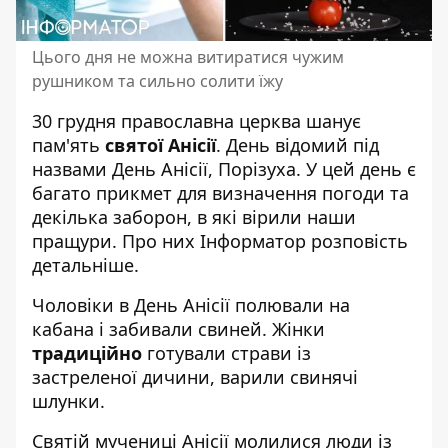
Цього дня не можна витиратися чужим
рушником та сильно солити їжу
30 грудня православна церква шанує
пам'ять
святої Анісії
. День відомий під
назвами День Анісії, Порізуха. У цей день є
багато прикмет для визначення погоди та
декілька заборон, в які вірили наши
пращури. Про них
Інформатор
розповість
детальніше.
Чоловіки в День Анісії полювали на
кабана і забивали свиней. Жінки
традиційно
готували страви із
застреленої дичини, варили свинячі
шлунки.
Святій мучениці Анісії молилися люди із