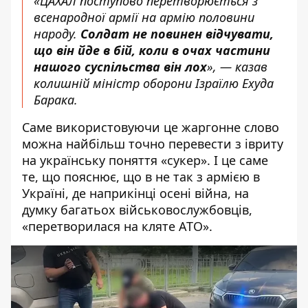
«ЦАХАЛ
поступово перетворюється
з
всенародної армії на армію половини
народу.
Солдат не повинен відчувати,
що він йде в бій, коли в очах частини
нашого суспільства він лох
», — казав
колишній міністр оборони Ізраїлю Ехуда
Барака.
Саме використовуючи це жаргонне слово
можна найбільш точно перевести з івриту
на українську поняття «
сукер
». І це саме
те, що пояснює, що в не так з армією в
Україні, де наприкінці осені війна, на
думку багатьох військовослужбовців,
«перетворилася на кляте АТО».