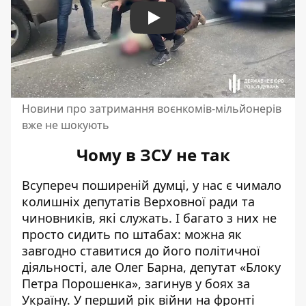
Play
Новини про затримання воєнкомів-мільйонерів
вже не шокують
Чому в ЗСУ не так
Всупереч поширеній думці, у нас є чимало
колишніх депутатів Верховної ради та
чиновників, які служать. І багато з них не
просто сидить по штабах: можна як
завгодно ставитися до його політичної
діяльності, але Олег Барна, депутат «Блоку
Петра Порошенка»,
загинув у боях
за
Україну. У перший рік війни на фронті