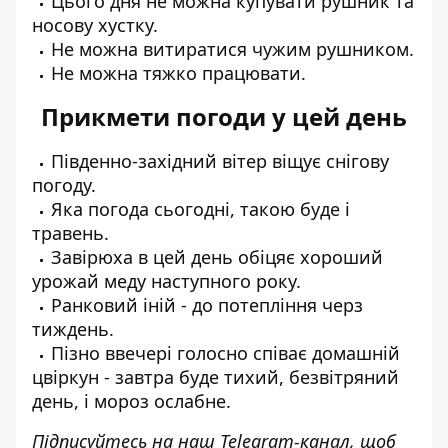
Цього дня не можна купувати рушник та
носову хустку.
Не можна витиратися чужим рушником.
Не можна тяжко працювати.
Прикмети погоди у цей день
Південно-західний вітер віщує снігову
погоду.
Яка погода сьогодні, такою буде і
травень.
Завірюха в цей день обіцяє хороший
урожай меду наступного року.
Ранковий іній - до потепління черз
тиждень.
Пізно ввечері голосно співає домашній
цвіркун - завтра буде тихий, безвітряний
день, і мороз ослабне.
Підписуйтесь на наш
Telegram-канал
, щоб