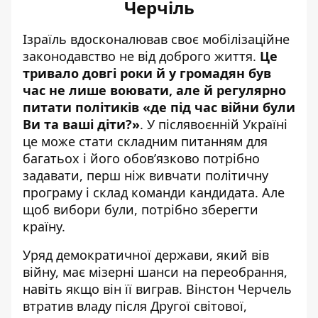
Черчіль
Ізраїль вдосконалював своє мобілізаційне
законодавство не від доброго життя.
Це
тривало довгі роки й у громадян був
час не лише воювати, але й регулярно
питати політиків «де під час війни були
Ви та ваші діти?»
. У післявоєнній Україні
це може стати складним питанням для
багатьох і його обов’язково потрібно
задавати, перш ніж вивчати політичну
програму і склад команди кандидата. Але
щоб вибори були, потрібно зберегти
країну.
Уряд демократичної держави, який вів
війну, має мізерні шанси на переобрання,
навіть якщо він її виграв. Вінстон Черчель
втратив владу
після Другої світової,