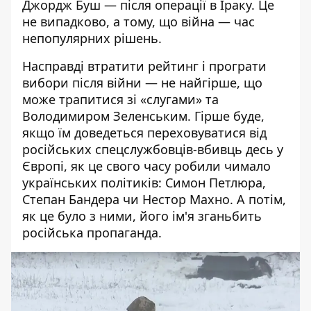
Джордж Буш —
після операції
в Іраку. Це
не випадково, а тому, що війна — час
непопулярних рішень.
Насправді втратити рейтинг і програти
вибори після війни — не найгірше, що
може трапитися зі «слугами» та
Володимиром Зеленським. Гірше буде,
якщо їм доведеться переховуватися
від
російських спецслужбовців-вбивць
десь у
Європі, як це свого часу робили чимало
українських політиків: Симон Петлюра,
Степан Бандера чи Нестор Махно. А потім,
як це було з ними, його ім'я зганьбить
російська пропаганда.