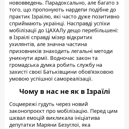
нововведень. Парадоксально, але багато з
того, що пропонують нардепи подібне до
практик Ізраїлю, які часто дуже позитивно
сприймають українці. Насправді успіхи
мобілізації до ЦАХАЛу дещо перебільшені:
в Ізраїлі справді мізер відкритих
ухилянтів, але значна частина
призовників знаходить легальні методи
уникнути армії. Водночас закон та
громадська думка робить службу на
захисті своєї Батьківщини
обов’язковою
умовою
успішної самореалізації.
Чому в нас не як в Ізраїлі
Соцмережі гудуть через новий
законопроєкт про мобілізацію
. Перед цим
шквал емоцій викликала ініціатива
депутатки Маряни Безуглої, яка