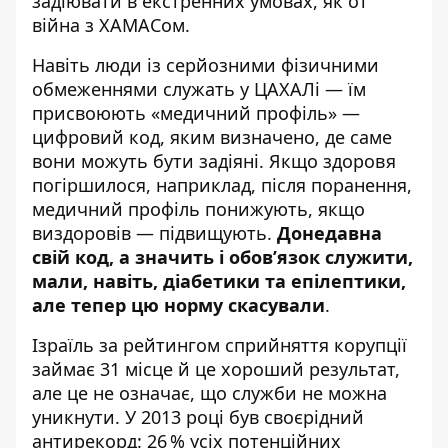
задіювати в екстренних умовах, як от
війна з ХАМАСом.
Навіть люди із серйозними фізичними
обмеженнями служать у ЦАХАЛі — їм
присвоюють «
медичний профіль
» —
цифровий код, яким визначено, де саме
вони можуть бути задіяні. Якщо здоровя
погіршилося, наприклад, після поранення,
медичний профіль понижують, якщо
виздоровів — підвищують.
Донедавна
свій код, а значить і обов’язок служити,
мали, навіть, діабетики та епілептики,
але тепер цю норму скасували
.
Ізраїль за рейтингом сприйняття корупції
займає 31 місце
й це хороший результат,
але це не означає, що служби не можна
уникнути. У 2013 році був
своєрідний
антирекорд
: 26 % усіх потенційних