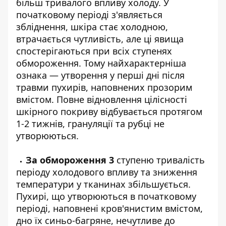
більш тривалого впливу холоду. У
початковому періоді з'являється
збліднення, шкіра стає холодною,
втрачається чутливість, але ці явища
спостерігаються при всіх ступенях
обмороження. Тому найхарактерніша
ознака — утворення у перші дні після
травми пухирів, наповнених прозорим
вмістом. Повне відновлення цілісності
шкірного покриву відбувається протягом
1-2 тижнів, грануляції та рубці не
утворюються.
За обмороження 3
ступеню тривалість
періоду холодового впливу та зниження
температури у тканинах збільшується.
Пухирі, що утворюються в початковому
періоді, наповнені кров'янистим вмістом,
дно їх синьо-багряне, нечутливе до