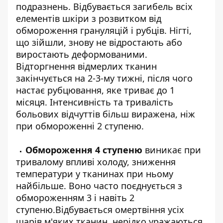
подразнень. Відбувається загибель всіх
елементів шкіри з розвитком від
обмороження грануляцій і рубців. Нігті,
що зійшли, знову не відростають або
виростають деформованими.
Відторгнення відмерлих тканин
закінчується на 2-3-му тижні, після чого
настає рубцювання, яке триває до 1
місяця. Інтенсивність та тривалість
больових відчуттів більш виражена, ніж
при обмороженні 2 ступеню.
Обмороження 4 ступеню
виникає при
тривалому впливі холоду, зниження
температури у тканинах при ньому
найбільше. Воно часто поєднується з
обмороженням 3 і навіть 2
ступеню.Відбувається омертвіння усіх
шарів м'яких тканин, нерідко уражаються