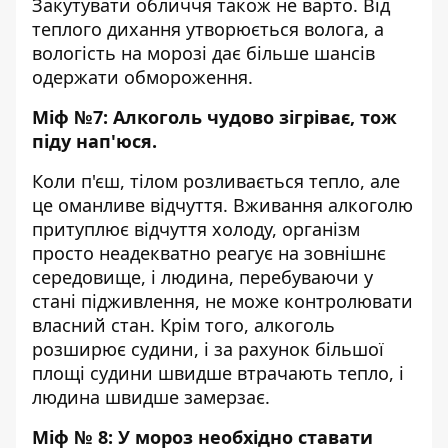
Закутувати обличчя також не варто. Від
теплого дихання утворюється волога, а
вологість на морозі дає більше шансів
одержати обмороження.
Міф №7: Алкоголь чудово зігріває, тож
піду нап'юся.
Коли п'єш, тілом розливається тепло, але
це оманливе відчуття. Вживання алкоголю
притуплює відчуття холоду, організм
просто неадекватно реагує на зовнішнє
середовище, і людина, перебуваючи у
стані підживлення, не може контролювати
власний стан. Крім того, алкоголь
розширює судини, і за рахунок більшої
площі судини швидше втрачають тепло, і
людина швидше замерзає.
Міф № 8: У мороз необхідно ставати