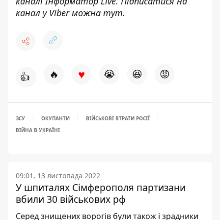
каналі
Інформатор Live
. Підписатися на
канал у Viber можна
тут
.
♥
🔥
😭
😆
😡
👍
ЗСУ
ОКУПАНТИ
ВІЙСЬКОВІ ВТРАТИ РОСІЇ
ВІЙНА В УКРАЇНІ
09:01, 13 листопада 2022
У шпиталях Сімферополя партизани
вбили 30 військових рф
Серед знищених ворогів були також і зрадники