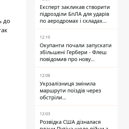
Експерт закликав створити
підрозділи БпЛА для ударів
ь до
по аеродромах і складах
КАБів ворога
так
12:10
Окупанти почали запускати
збільшені Гербери - Флеш
повідомив про нову
модифікацію дрона
12:08
Укрзалізниця змінила
маршрути поїздів через
обстріли
Дніпропетровщини,
Харківщини й Запоріжжя
12:03
Розвідка США дізналася
плани Путіна щодо війни з