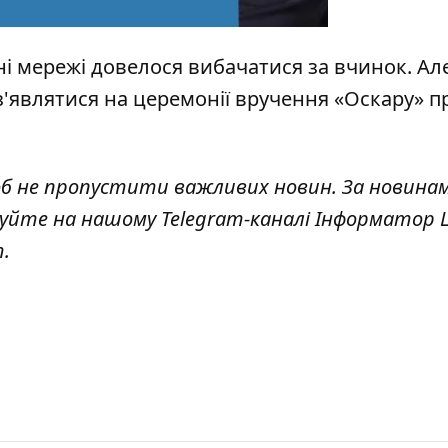
ні мережі довелося вибачатися за вчинок. Ал
з'являтися на церемонії вручення «Оскару» п
об не пропустити важливих новин. За новина
куйте на нашому Telegram-каналі
Інформатор L
т
.