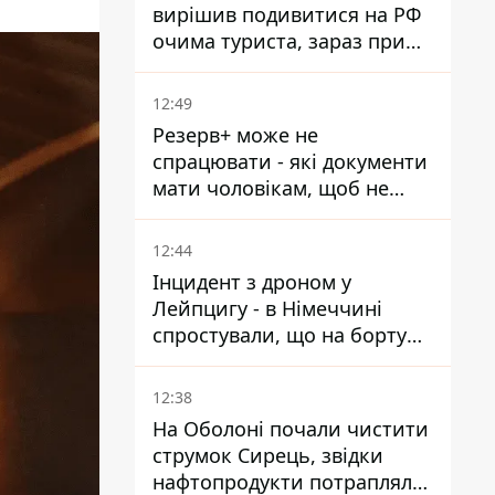
вирішив подивитися на РФ
очима туриста, зараз при
смерті у вʼязниці, де його
катували та робили інʼєкції
12:49
Резерв+ може не
спрацювати - які документи
мати чоловікам, щоб не
потрапити до ТЦК
12:44
Інцидент з дроном у
Лейпцигу - в Німеччині
спростували, що на борту
українського літака були
зброя та боєприпаси
12:38
На Оболоні почали чистити
струмок Сирець, звідки
нафтопродукти потрапляли