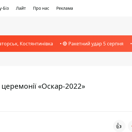
-Біз
Лайт
Про нас
Реклама
аторськ, Костянтинівка
🔴 Ракетний удар 5 серпня
а церемонії «Оскар-2022»
👍