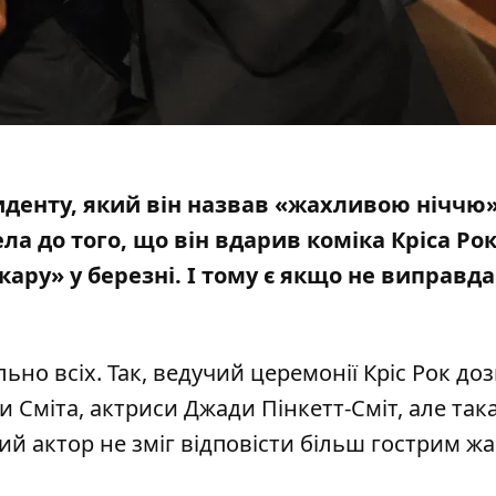
иденту
, який він назвав «жахливою ніччю»
а до того, що він вдарив коміка Кріса Рок
кару» у березні. І тому є якщо не виправда
ьно всіх. Так, ведучий церемонії
Кріс Рок
доз
и Сміта, актриси
Джади Пінкетт-Сміт
, але так
й актор не зміг відповісти більш гострим жа