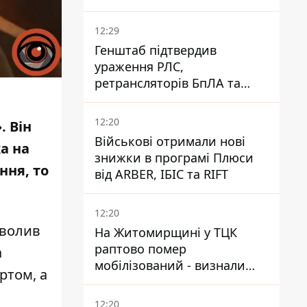
до озер
12:29
Генштаб підтвердив
ураження РЛС,
ретрансляторів БпЛА та
інших військових об'єктів
РФ у Криму й на півдні
12:20
. Він
Військові отримали нові
а на
знижки в програмі Плюси
ння, то
від ARBER, ІБІС та RIFT
12:20
волив
На Житомирщині у ТЦК
раптово помер
а
мобілізований - визнали
ртом, а
придатним і одразу ж
зупинилося серце
12:20