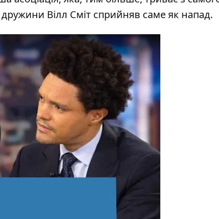
 дружини Вілл Сміт сприйняв саме як напад.
y