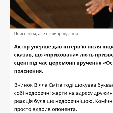
Пояснення, але не виправдання
Актор уперше дав інтерв'ю
після інц
сказав, що «прихована» лють призвел
сцені під час церемонії вручення «Ос
пояснення.
Вчинок
Вілла Сміта
тоді шокував буквал
собі недоречні жарти на адресу дружин
реакція була ще недоречнішою. Комічни
просто вдарив опонента.