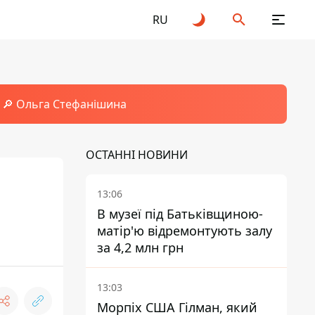
RU
🔎 Ольга Стефанішина
ОСТАННІ НОВИНИ
13:06
В музеї під Батьківщиною-
матір'ю відремонтують залу
за 4,2 млн грн
13:03
Морпіх США Гілман, який