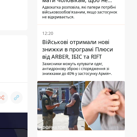
мати чоловікам, щоб не
потрапити до ТЦК
Адвокатка розповіла, які папери потрібні
військовозобов'язаним, якщо застосунок
не відкривається.
12:20
Військові отримали нові
знижки в програмі Плюси
від ARBER, ІБІС та RIFT
Захисники можуть купувати одяг,
антидронову зброю і спорядження зі
знижками до 40% у застосунку Армія+.