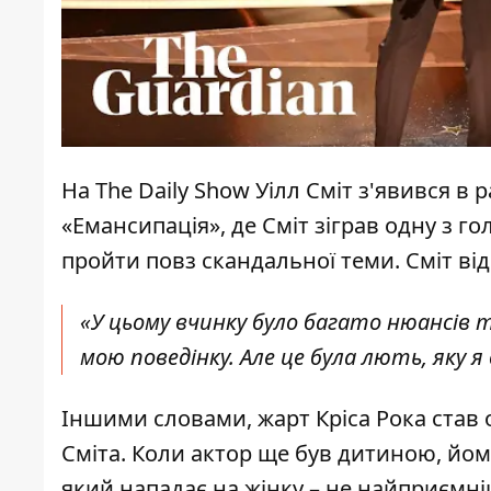
На The Daily Show Уілл Сміт з'явився 
«Емансипація», де Сміт зіграв одну з 
пройти повз скандальної теми
. Сміт ві
«У цьому вчинку було багато нюансів т
мою поведінку. Але це була лють, яку 
Іншими словами, жарт Кріса Рока став 
Сміта. Коли актор ще був дитиною, йому
який нападає на жінку – не найприємніш