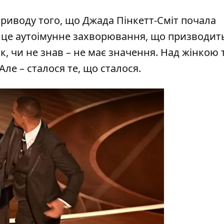
приводу того, що Джада Пінкетт-Сміт почала
– це аутоімунне захворювання, що призводит
к, чи не знав – не має значення. Над жінкою 
Але – сталося те, що сталося.
y