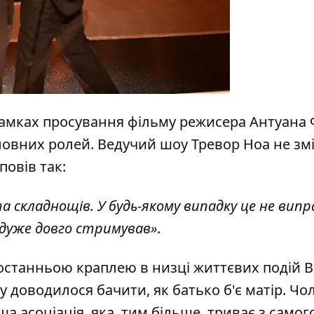
в рамках просування фільму режисера Антуана
головних ролей. Ведучий шоу
Тревор Ноа
не змі
дповів так:
а складнощів. У будь-якому випадку це не випр
я дуже довго стримував».
останньою краплею в низці життєвих подій В
 доводилося бачити, як батько б'є матір. Чол
а асоціація, яка, тим більше, триває з самог