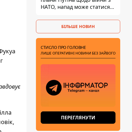
НАТО, напад може статися
восени – у WSJ розкрили
деталі
БІЛЬШЕ НОВИН
СТИСЛО ПРО ГОЛОВНЕ
 Фукуа
ЛИШЕ ОПЕРАТИВНІ НОВИНИ БЕЗ ЗАЙВОГО
г
авдовує
ілла
ПЕРЕГЛЯНУТИ
овік,
о