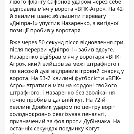
лівого флангу Сафонов ударом через себе
відправив м'яч у ворота «ВПК-Агро». На 42-
й хвилині шанс збільшити перевагу
«Дніпра-1» упустив Назаренко, з вигідної
позиції пробив у воротаря.
Вже через 50 секунд після відновлення гри
після перерви «Дніпро-1» забив вдруге.
Назаренко відібрав м'яч у воротаря «ВПК-
Агро», який вийшов за межі штрафного і
по високій дузі відправив ігровий снаряд у
ворота. На 53-й хвилині футболісти «ВПК-
Агро» втратили м'яч на кордоні свойого
штрафного, і Назаренко без зволікання
точно пробив в дальній кут. На 72-й
хвилині Довбик ударом по центру воріт
холоднокровно реалізував пенальті,
призначений за фол проти Дубінчака. На
останніх секундах поєдинку Когут