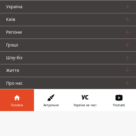
Україна
Київ
Регіони
Гроші
Шоу-біз
Життя
Про нас
Головна
Актуально
Україна на часі
Youtube
Інформатор у
Завантажити
телефоні
👉
Інформатор проекти