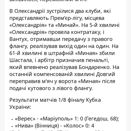
В Олександрії зустрілися два клуби, які
представляють Прем'єр-лігу, місцева
«Олександрія» та «Минай». На 5-й хвилині
«Олександрія» провела контратаку, і
Вантух, отримавши передачу з правого
флангу, реалізував вихід один на один. На
61-й хвилині в штрафній «Миная» збили
Шастала, і арбітр призначив пенальті,
який впевнено реалізував Бондаренко. На
останній компенсованій хвилині Довгий
переправив м'яч у ворота «Миная» після
подачі кутового з лівого флангу.
Результати матчів 1/8 фіналу Кубка
України:
«Верес» - «Маріуполь» 1: 0 (Гегедош, 68);
«Нива» (Вінниця) - «Колос» 0: 4