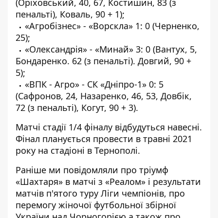
(Оріховський, 40, 67, Костишин, 83 (з
пенальті), Коваль, 90 + 1);
«Агробізнес» - «Ворскла» 1: 0 (Черненко,
25);
«Олександрія» - «Минай» 3: 0 (Вантух, 5,
Бондаренко. 62 (з пенальті). Довгий, 90 +
5);
«ВПК - Агро» - СК «Дніпро-1» 0: 5
(Сафронов, 24, Назаренко, 46, 53, Довбік,
72 (з пенальті), Когут, 90 + 3).
Матчі стадії 1/4 фіналу відбудуться навесні.
Фінал планується провести в травні 2021
року на стадіоні в Тернополі.
Раніше ми повідомляли про тріумф
«Шахтаря» в матчі з «Реалом»
і результати
матчів
п'ятого туру
Ліги чемпіонів, про
перемогу жіночої футбольної збірної
України над
Чорногорією,а також про