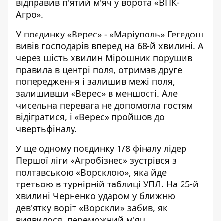
відправив п'ятий м'яч у ворота «ВПК-
Агро».
У поєдинку «Верес» - «Маріуполь» Гегедош
вивів господарів вперед на 68-й хвилині. А
через шість хвилин Мірошник порушив
правила в центрі поля, отримав друге
попередження і залишив межі поля,
залишивши «Верес» в меншості. Але
чисельна перевага не допомогла гостям
відігратися, і «Верес» пройшов до
чвертьфіналу.
У ще одному поєдинку 1/8 фіналу лідер
Першої ліги «Агробізнес» зустрівся з
полтавською «Ворсклою», яка йде
третьою в турнірній таблиці УПЛ. На 25-й
хвилині Черненко ударом у ближню
дев'ятку воріт «Ворскли» забив, як
виявилося, переможний м'яч.