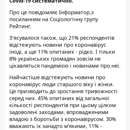
Covid-19 систематично.
Про це повідомляє
Інформатор,
з
посиланням на
Соціологічну групу
Рейтинг
.
З'ясувалося також, що 21% респондентів
відстежують новини про коронавірус
іноді, а ще 11% опитаних - рідко. І тільки
8% українських громадян зовсім не
цікавляться пандемією і новинами про неї.
Найчастіше відстежують новини про
коронавірус люди старшого віку і жінки.
Це призводить до зростання тривожності
серед них. 45% опитаних від загальної
кількості респондентів при цьому цілком
задоволені заходами, впровадженими
владою з боротьби з коронавірусом. 30%
вважають їх занадто м'якими, 11% -