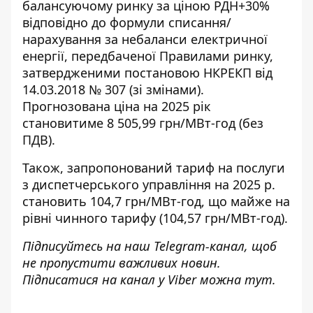
балансуючому ринку за ціною РДН+30%
відповідно до формули списання/
нарахування за небаланси електричної
енергії, передбаченої Правилами ринку,
затвердженими постановою НКРЕКП від
14.03.2018 № 307 (зі змінами).
Прогнозована ціна на 2025 рік
становитиме 8 505,99 грн/МВт-год (без
ПДВ).
Також, запропонований тариф на послуги
з диспетчерського управління на 2025 р.
становить 104,7 грн/МВт-год, що майже на
рівні чинного тарифу (104,57 грн/МВт-год).
Підписуйтесь на наш
Telegram-канал
, щоб
не пропустити важливих новин.
Підписатися на канал у Viber можна
тут
.