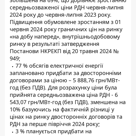
збільшена на 69%, що дорівнює зростанню
середньозваженої ціни РДН червня-липня
2024 року до червня-липня 2023 року.
Підвищення обумовлене зростанням з 01
червня 2024 року граничних цін на ринку
«на добу наперед», внутрішньодобовому
ринку в результаті затвердження
Постанови НКРЕКП від 20 травня 2024 №
949;
77 % обсягів електричної енергії
заплановано придбати за двосторонніми
договорами за ціною – 5 888,76 грн/МВт-
год (без ПДВ). Для розрахунку ціни була
прийнята середньозважена ціна РДН - 6
543,07 грн/МВт-год (без ПДВ), зменшена на
10% базуючись на фактичній різниці у
цінах на ринку двосторонніх договорів та
РДН за перше півріччя 2024 року;
3 % планується придбати на