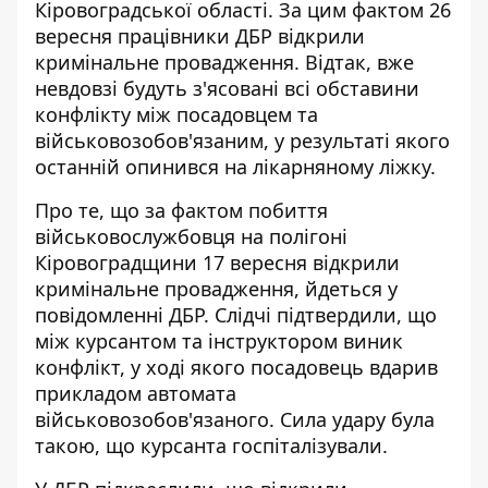
Кіровоградської області. За цим фактом 26
вересня працівники
ДБР відкрили
кримінальне провадження
. Відтак, вже
невдовзі будуть з'ясовані всі обставини
конфлікту між посадовцем та
військовозобов'язаним, у результаті якого
останній опинився на лікарняному ліжку.
Про те, що
за фактом побиття
військовослужбовця
на полігоні
Кіровоградщини 17 вересня відкрили
кримінальне провадження, йдеться у
повідомленні ДБР. Слідчі підтвердили, що
між курсантом та інструктором виник
конфлікт, у ході якого посадовець вдарив
прикладом автомата
військовозобов'язаного. Сила удару була
такою, що курсанта госпіталізували.